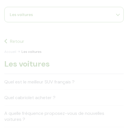
s
s'
Les voitures
a
p
fa
la
sé
Retour
Accueil
Les voitures
Les voitures
Quel est le meilleur SUV français ?
Quel cabriolet acheter ?
A quelle fréquence proposez-vous de nouvelles
voitures ?