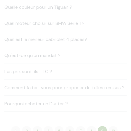
Quelle couleur pour un Tiguan ?
Quel moteur choisir sur BMW Série 1 ?
Quel est le meilleur cabriolet 4 places?
Qu'est-ce qu'un mandat ?
Les prix sont-ils TTC ?
Comment faites-vous pour proposer de telles remises ?
Pourquoi acheter un Duster ?
1
2
3
4
5
6
7
8
9
10