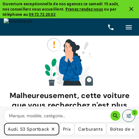
Ouverture exceptionnelle de nos agences ce samedi 15 août,
nos conseillers vous accueillent.
Prenez rendez-vous
ou par
téléphone au
09.72.72.20.02
Malheureusement, cette voiture
que vous recherchez n'est plus
disponible.
2
Nous avons de nombreuses voitures qui pourraient répondre
Audi, S3 Sportback
Prix
Carburants
Boîtes de vit
à vos besoins.