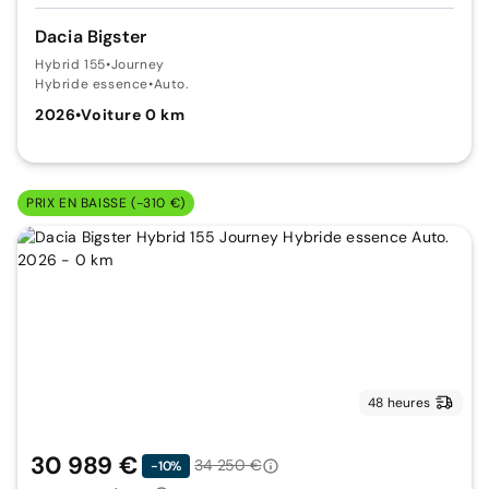
Dacia Bigster
Hybrid 155
•
Journey
Hybride essence
•
Auto.
2026
•
Voiture 0 km
PRIX EN BAISSE (-310 €)
48 heures
30 989 €
34 250 €
-10%