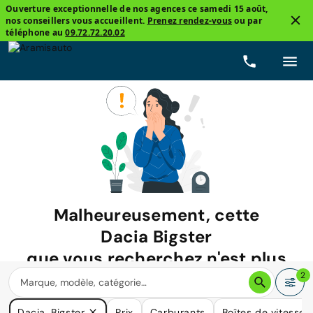
Ouverture exceptionnelle de nos agences ce samedi 15 août,
nos conseillers vous accueillent.
Prenez rendez-vous
ou par
téléphone au
09.72.72.20.02
Malheureusement, cette
Dacia Bigster
que vous recherchez n'est plus
disponible.
2
Nous avons de nombreuses voitures qui pourraient répondre
Dacia, Bigster
Prix
Carburants
Boîtes de vitesse