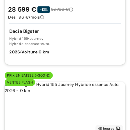
28 599 €
32 700 €
-13%
Dès 196 €/mois
Dacia Bigster
Hybrid 155
•
Journey
Hybride essence
•
Auto.
2026
•
Voiture 0 km
PRIX EN BAISSE (-300 €)
VENTES FLASH
48 heures