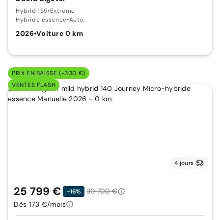
Hybrid 155
•
Extreme
Hybride essence
•
Auto.
2026
•
Voiture 0 km
PRIX EN BAISSE (-300 €)
VENTES FLASH
4 jours
25 799 €
30 700 €
-16%
Dès 173 €/mois