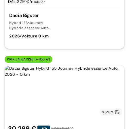
Dès 229 €/mois
Dacia Bigster
Hybrid 155
•
Journey
Hybride essence
•
Auto.
2026
•
Voiture 0 km
PRIX EN BAISSE (-400 €)
9 jours
30 299 €
33 550 €
-10%