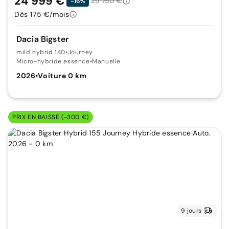
24 999 €
29 750 €
-16%
Dès 175 €/mois
Dacia Bigster
mild hybrid 140
•
Journey
Micro-hybride essence
•
Manuelle
2026
•
Voiture 0 km
PRIX EN BAISSE (-300 €)
9 jours