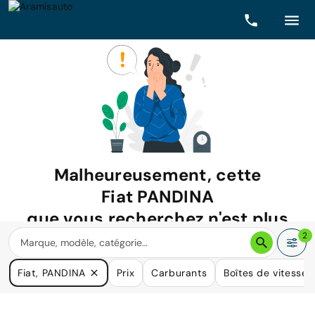
Malheureusement, cette
Fiat PANDINA
que vous recherchez n'est plus
disponible.
2
Nous avons de nombreuses voitures qui pourraient répondre
Fiat, PANDINA
Prix
Carburants
Boîtes de vitesse
à vos besoins.