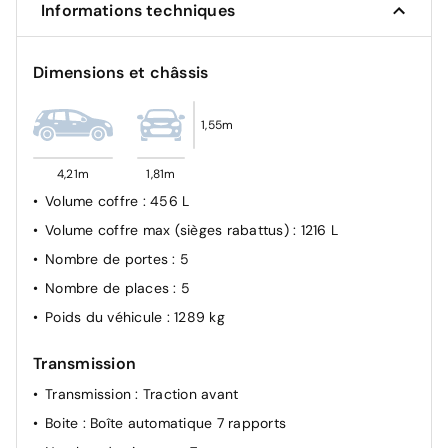
Informations techniques
Assistance vitesse intelligente
Système atténuation de collision
Dimensions et châssis
Feux à LED AR
Surveillance pression pneus
1,55m
Aide au maintien dans la voie avec avertisseur de
franchissement de ligne
4,21m
1,81m
Mise à niveau des phares AV
Volume coffre
: 456 L
Contrôle de vigilance du conducteur
Volume coffre max (sièges rabattus)
: 1216 L
Phares antibrouillard AV
Nombre de portes
: 5
Nombre de places
: 5
Poids du véhicule
: 1289 kg
Transmission
Transmission
: Traction avant
Boite
: Boîte automatique 7 rapports