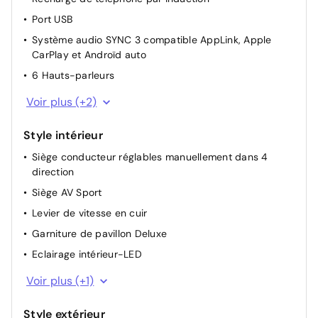
Entrée/démarrage sans clé
Port USB
Hayon mains libres
Système audio SYNC 3 compatible AppLink, Apple
Allumage automatique des essuie-glaces
CarPlay et Androïd auto
Start & Stop
6 Hauts-parleurs
Vitres AR électriques à impulsion haut/bas
Système de navigation
Voir plus (+2)
Écran tactile TFT d'affichage multifonction
Style intérieur
Siège conducteur réglables manuellement dans 4
direction
Siège AV Sport
Levier de vitesse en cuir
Garniture de pavillon Deluxe
Eclairage intérieur-LED
Siège conducteur avec soutien lombaire
Voir plus (+1)
Style extérieur