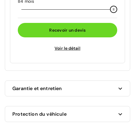
84 mois
Recevoir un devis
Voir le détail
Garantie et entretien
Ce véhicule est sous garantie commerciale de 12
Protection du véhicule
mois à compter de la date de livraison.
La garantie de votre véhicule peut être prolongée