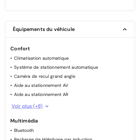
Équipements du véhicule
Confort
Climatisation automatique
Système de stationnement automatique
Caméra de recul grand angle
Aide au stationnement AV
Aide au stationnement AR
Régulateur de vitesse adaptatif avec fonction "Stop
Voir plus (+8)
and Go"
Rétroviseurs électriques rabattables chauffants avec
Multimédia
éclairage d'approche
Bluetooth
Vitres AV électriques à impulsion haut/bas
Recharge de téléphone par induction