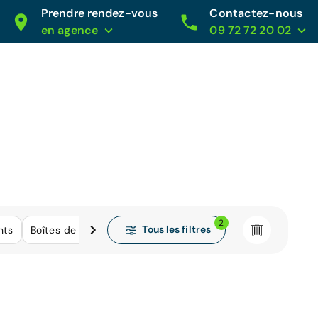
Prendre rendez-vous
Contactez-nous
en agence
09 72 72 20 02
2
Tous les filtres
nts
Boîtes de vitesse
Kilométrage