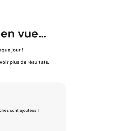
 en vue…
que jour !
oir plus de résultats.
ches sont ajoutées !