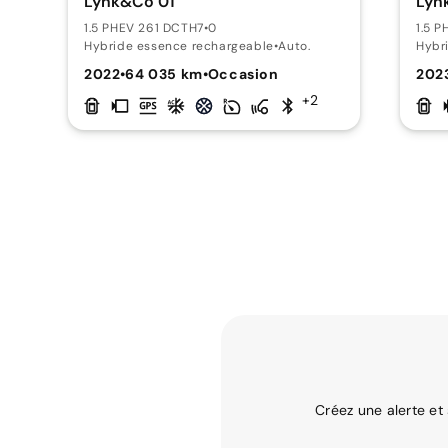
Lynk&Co 01
Lyn
1.5 PHEV 261 DCTH7
•
0
1.5 
Hybride essence rechargeable
•
Auto.
Hybr
2022
•
64 035 km
•
Occasion
202
+2
Créez une alerte et