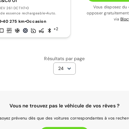
k&Co 01
Vous disposez du 
PHEV 261 DCTH7
•
0
opposer gratuitemen
ide essence rechargeable
•
Auto.
via
Bloc
3
•
40 275 km
•
Occasion
+2
Résultats par page
24
Vous ne trouvez pas le véhicule de vos rêves ?
 soyez prévenu dès que des voitures correspondantes à vos recher