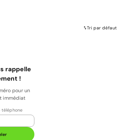
Tri par défaut
s rappelle
ment !
uméro pour un
et immédiat
 téléphone
ler