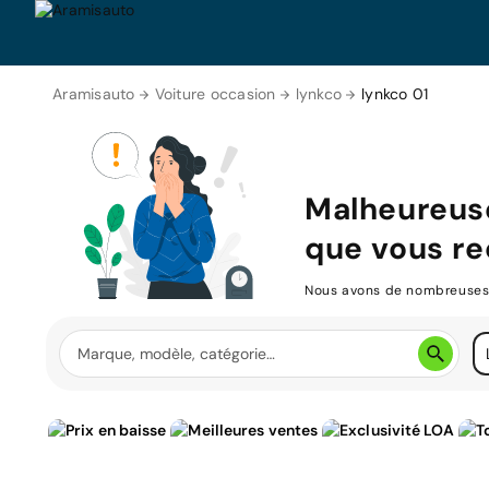
Aramisauto
Voiture occasion
lynkco
lynkco 01
Malheureus
que vous re
Nous avons de nombreuses v