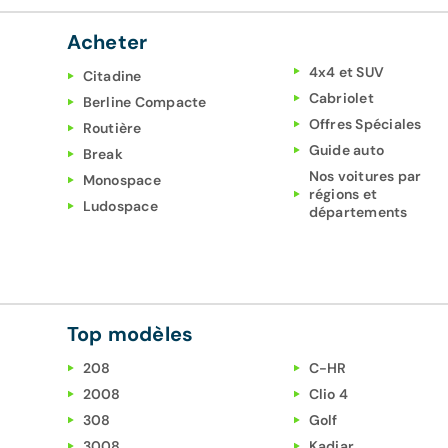
Acheter
4x4 et SUV
Citadine
Cabriolet
Berline Compacte
Offres Spéciales
Routière
Guide auto
Break
Nos voitures par
Monospace
régions et
Ludospace
départements
Top modèles
208
C-HR
2008
Clio 4
308
Golf
3008
Kadjar