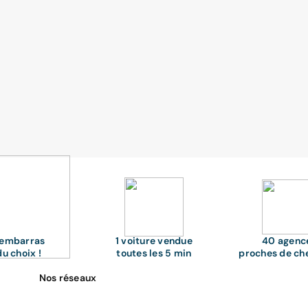
'embarras
1 voiture vendue
40 agenc
du choix !
toutes les 5 min
proches de ch
Nos réseaux