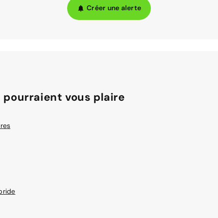
Créer une alerte
 pourraient vous plaire
res
bride