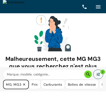
Malheureusement, cette
MG MG3
que vous recherchez n'est plus
disponible.
2
Nous avons de nombreuses voitures qui pourraient répondre
MG, MG3
Prix
Carburants
Boîtes de vitesse
Ki
à vos besoins.