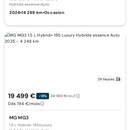
Hybride essence
•
Auto.
2024
•
14 289 km
•
Occasion
24 heures
19 499 €
24 140 €
neuf
-19%
Dès 194 €/mois
MG MG3
1.5 L Hybrid+ 195
•
Luxury