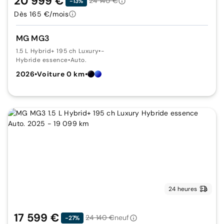
20 999 €
24 140 €
-13%
Dès 165 €/mois
MG MG3
1.5 L Hybrid+ 195 ch Luxury
•
-
Hybride essence
•
Auto.
2026
•
Voiture 0 km
•
24 heures
17 599 €
24 140 €
neuf
-27%