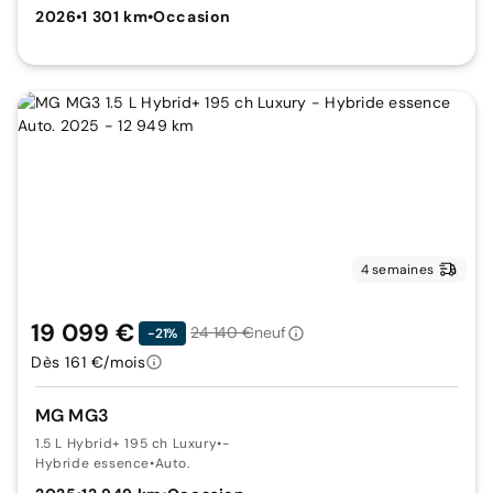
2026
•
1 301 km
•
Occasion
4 semaines
19 099 €
24 140 €
neuf
-21%
Dès 161 €/mois
MG MG3
1.5 L Hybrid+ 195 ch Luxury
•
-
Hybride essence
•
Auto.