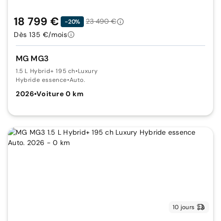
18 799 €
23 490 €
-20%
Dès 135 €/mois
MG MG3
1.5 L Hybrid+ 195 ch
•
Luxury
Hybride essence
•
Auto.
2026
•
Voiture 0 km
10 jours