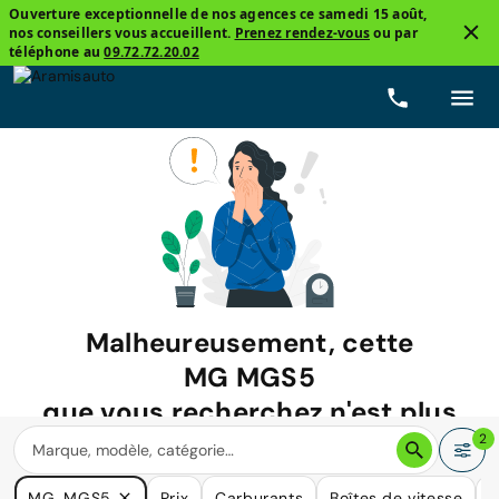
Ouverture exceptionnelle de nos agences ce samedi 15 août,
nos conseillers vous accueillent.
Prenez rendez-vous
ou par
téléphone au
09.72.72.20.02
Malheureusement, cette
MG MGS5
que vous recherchez n'est plus
disponible.
2
Nous avons de nombreuses voitures qui pourraient répondre
MG, MGS5
Prix
Carburants
Boîtes de vitesse
K