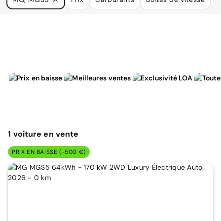
à vos besoins.
1
voiture
en vente
PRIX EN BAISSE (-500 €)