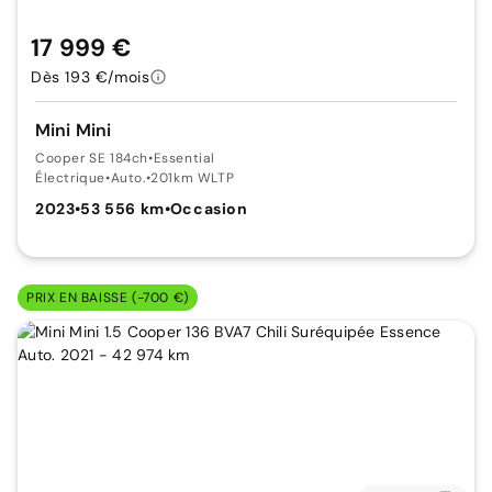
17 999 €
Dès 193 €/mois
Mini Mini
Cooper SE 184ch
•
Essential
Électrique
•
Auto.
•
201km WLTP
2023
•
53 556 km
•
Occasion
PRIX EN BAISSE (-700 €)