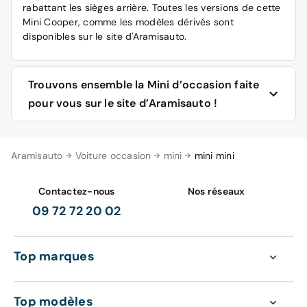
rabattant les sièges arrière. Toutes les versions de cette
Mini Cooper, comme les modèles dérivés sont
disponibles sur le site d'Aramisauto.
Trouvons ensemble la Mini d’occasion faite
pour vous sur le site d’Aramisauto !
Une Mini cabriolet pour sillonner les routes nationales
Aramisauto
Voiture occasion
mini
mini mini
dès le printemps venu ? Ou une Mini Paceman pour
chiner dans les foires à la brocante ? Qu'est ce qui se
dissimule sous les appellations « Exquisite », « Salt », «
Contactez-nous
Nos réseaux
Red Hot Chili » ou « Yours » ? Quelle énergie choisir si
09 72 72 20 02
vous roulez essentiellement en ville ou si vous êtes
adeptes de road trip ?
Top marques
Sur le site d'Aramisauto, vous avez les réponses à ces
quelques interrogations et bien d'autres. Faites votre
première sélection parmi les modèles de Mini d'occasion
Top modèles
reconditionnés qui s'affichent sur votre écran.