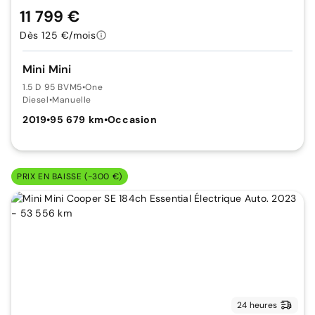
11 799 €
Dès 125 €/mois
Mini Mini
1.5 D 95 BVM5
•
One
Diesel
•
Manuelle
2019
•
95 679 km
•
Occasion
PRIX EN BAISSE (-300 €)
24 heures