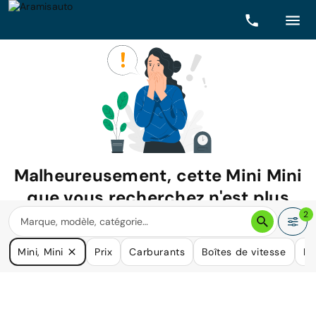
Malheureusement, cette
Mini Mini
que vous recherchez n'est plus
disponible.
2
Nous avons de nombreuses voitures qui pourraient répondre
Mini, Mini
Prix
Carburants
Boîtes de vitesse
Ki
à vos besoins.