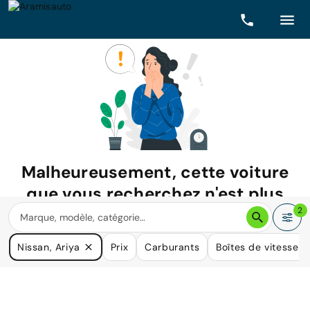
Malheureusement, cette voiture
que vous recherchez n'est plus
disponible.
2
Nous avons de nombreuses voitures qui pourraient répondre
Nissan, Ariya
Prix
Carburants
Boîtes de vitesse
à vos besoins.