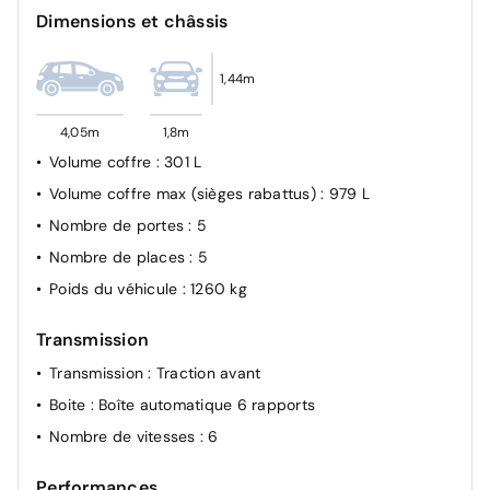
Dimensions et châssis
Contrôle de la traction (TCS)
Contrôle dynamique de trajectoire ESC
1,44m
Freinage d'urgence
Airbags conducteur et passager
4,05m
1,8m
Airbags latéraux
Volume coffre
: 301 L
Système d'antiblocage des roues (ABS)
Volume coffre max (sièges rabattus)
: 979 L
Nombre de portes
: 5
Nombre de places
: 5
Poids du véhicule
: 1260 kg
Transmission
Transmission
: Traction avant
Boite
: Boîte automatique 6 rapports
Nombre de vitesses
: 6
Performances