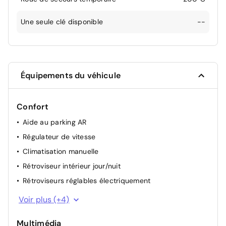
Une seule clé disponible
--
Équipements du véhicule
Confort
Aide au parking AR
Régulateur de vitesse
Climatisation manuelle
Rétroviseur intérieur jour/nuit
Rétroviseurs réglables électriquement
Aide au démarrage en côte
Voir plus (+4)
Lève-vitres électriques AV et AR
Multimédia
Mode ECO