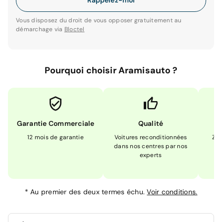
Rappelez-moi
Vous disposez du droit de vous opposer gratuitement au
démarchage via
Bloctel
Pourquoi choisir Aramisauto ?
Garantie Commerciale
Qualité
12 mois de garantie
Voitures reconditionnées
Zér
dans nos centres par nos
m
experts
*
Au premier des deux termes échu.
Voir conditions.