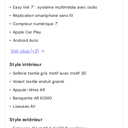
Easy link 7'' : système multimédia avec radio
Direction assistée
Réplication smartphone sans fil
Compteur numérique 7"
Apple Car Play
Android Auto
Bluetooth
Voir plus (+3)
Port USB
Style intérieur
Ordinateur de bord
Sellerie textile gris motif avec motif 3D
Volant textile enduit grainé
Appuie-têtes AR
Banquette AR 60/40
Liseuses AV
Style extérieur