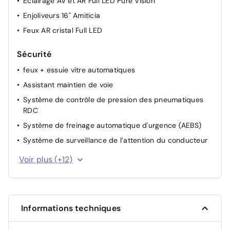
Eclairage AV et AR Full LED Pure Vision
Enjoliveurs 16" Amiticia
Feux AR cristal Full LED
Sécurité
feux + essuie vitre automatiques
Assistant maintien de voie
Système de contrôle de pression des pneumatiques
RDC
Système de freinage automatique d'urgence (AEBS)
Système de surveillance de l’attention du conducteur
Système ISOFIX aux places latérales AR et passager AV
Voir plus (+12)
Verrouillage centralisée
Appel d'urgence
Avertisseur de distance de sécurité
Informations techniques
Alerte d'oubli de ceinture de sécurité
Ceinture centrale AR 3 points