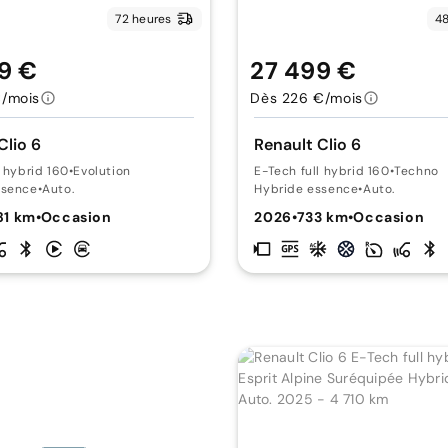
72 heures
48
9 €
27 499 €
€/mois
Dès 226 €/mois
Clio 6
Renault Clio 6
l hybrid 160
•
Evolution
E-Tech full hybrid 160
•
Techno
ssence
•
Auto.
Hybride essence
•
Auto.
81 km
•
Occasion
2026
•
733 km
•
Occasion