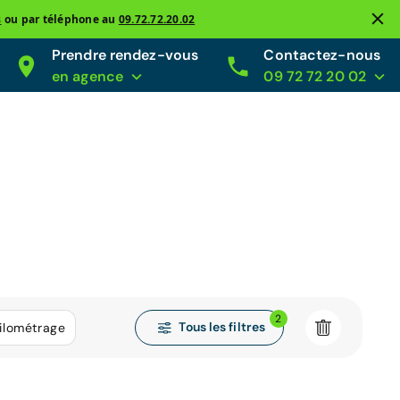
s
ou par téléphone au
09.72.72.20.02
Prendre rendez-vous
Contactez-nous
en agence
09 72 72 20 02
2
Tous les filtres
ilométrage