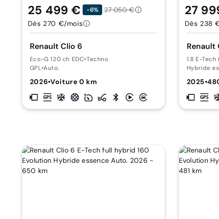
25 499 €
27 99
27 050 €
-6%
Dès 270 €/mois
Dès 238 
Renault Clio 6
Renault 
Eco-G 120 ch EDC
•
Techno
1.8 E-Tech 
GPL
•
Auto.
Hybride e
2026
•
Voiture 0 km
2025
•
48