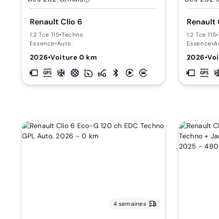
Renault Clio 6
Renault 
1.2 Tce 115
•
Techno
1.2 Tce 115
•
Essence
•
Auto.
Essence
•
A
2026
•
Voiture 0 km
2026
•
Voi
4 semaines