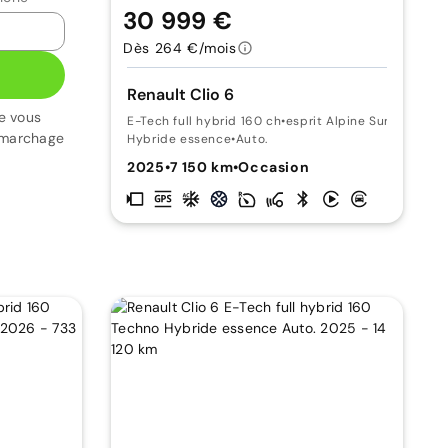
30 999 €
Dès 264 €/mois
Renault Clio 6
e vous
E-Tech full hybrid 160 ch
•
esprit Alpine Suréquipée
émarchage
Hybride essence
•
Auto.
2025
•
7 150 km
•
Occasion