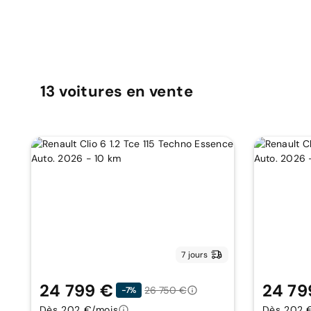
13
voitures
en vente
7 jours
24 799 €
24 79
26 750 €
-7%
Dès 202 €/mois
Dès 202 