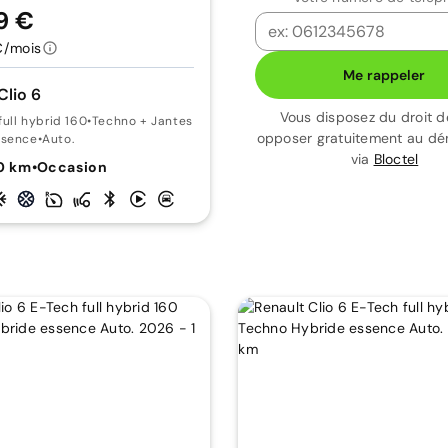
9 €
€/mois
Me rappeler
Clio 6
Vous disposez du droit d
full hybrid 160
•
Techno + Jantes 18''
opposer gratuitement au d
ssence
•
Auto.
via
Bloctel
0 km
•
Occasion