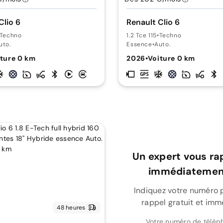
Clio 6
Renault Clio 6
Techno
1.2 Tce 115
•
Techno
uto.
Essence
•
Auto.
ture 0 km
2026
•
Voiture 0 km
Un expert vous ra
immédiatement
Indiquez votre numéro 
rappel gratuit et imm
48 heures
Votre numéro de télép