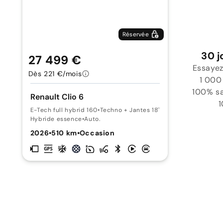
Réservée
30 j
27 499 €
Essayez
Dès 221 €/mois
1 000
100% sat
Renault Clio 6
1
E-Tech full hybrid 160
•
Techno + Jantes 18''
Hybride essence
•
Auto.
2026
•
510 km
•
Occasion