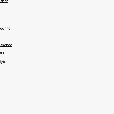
sprit
Techno
Essence
GPL
Hybride