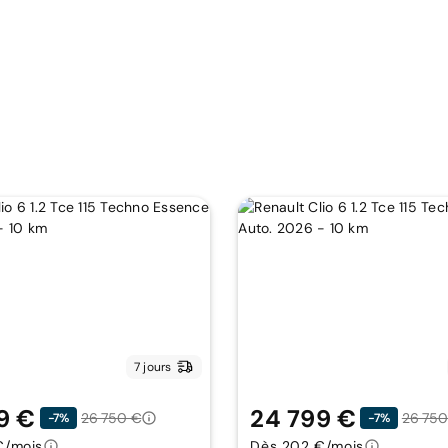
7 jours
9 €
24 799 €
26 750 €
26 750
-7%
-7%
€/mois
Dès 202 €/mois