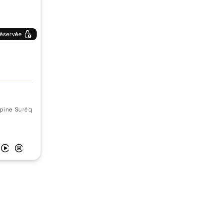
éservée
lpine Suréquipée