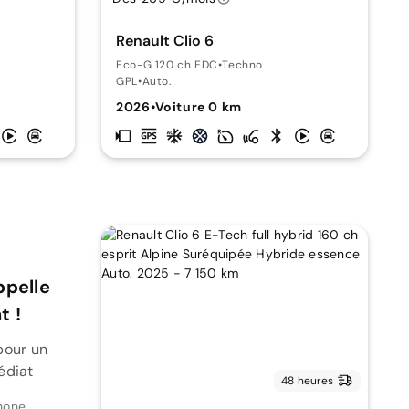
Renault Clio 6
Eco-G 120 ch EDC
•
Techno
GPL
•
Auto.
2026
•
Voiture 0 km
ppelle
 !
pour un
édiat
48 heures
hone