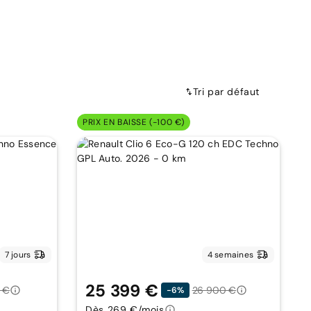
Tri par défaut
PRIX EN BAISSE (-100 €)
7 jours
4 semaines
25 399 €
 €
26 900 €
-6%
Dès 269 €/mois