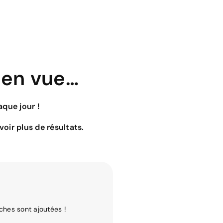
 en vue…
que jour !
oir plus de résultats.
ches sont ajoutées !