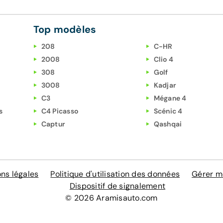
Top modèles
208
C-HR
2008
Clio 4
308
Golf
3008
Kadjar
C3
Mégane 4
s
C4 Picasso
Scénic 4
Captur
Qashqai
ns légales
Politique d'utilisation des données
Gérer m
Dispositif de signalement
© 2026 Aramisauto.com