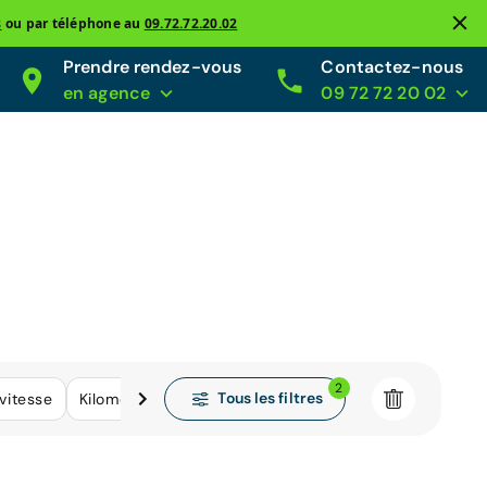
s
ou par téléphone au
09.72.72.20.02
Prendre rendez-vous
Contactez-nous
en agence
09 72 72 20 02
2
Tous les filtres
vitesse
Kilométrage