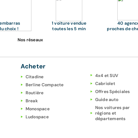
'embarras
1 voiture vendue
40 agenc
du choix !
toutes les 5 min
proches de ch
Nos réseaux
Acheter
4x4 et SUV
Citadine
Cabriolet
Berline Compacte
Offres Spéciales
Routière
Guide auto
Break
Nos voitures par
Monospace
régions et
Ludospace
départements