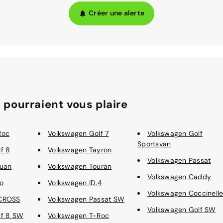
Créer une alerte
 pourraient vous plaire
Roc
Volkswagen Golf 7
Volkswagen Golf
Sportsvan
f 8
Volkswagen Tayron
Volkswagen Passat
guan
Volkswagen Touran
Volkswagen Caddy
o
Volkswagen ID.4
Volkswagen Coccinell
-CROSS
Volkswagen Passat SW
Volkswagen Golf SW
lf 8 SW
Volkswagen T-Roc