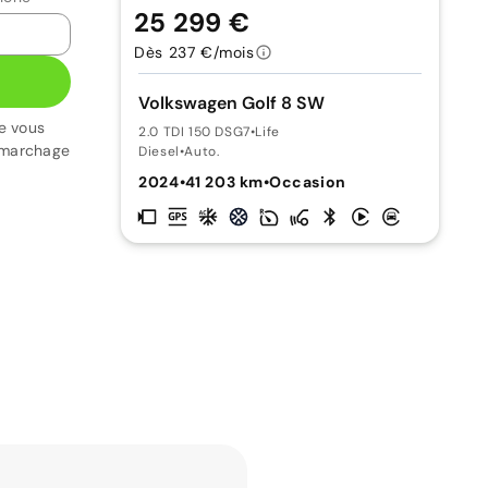
25 299 €
Dès 237 €/mois
Volkswagen Golf 8 SW
e vous
2.0 TDI 150 DSG7
•
Life
émarchage
Diesel
•
Auto.
2024
•
41 203 km
•
Occasion