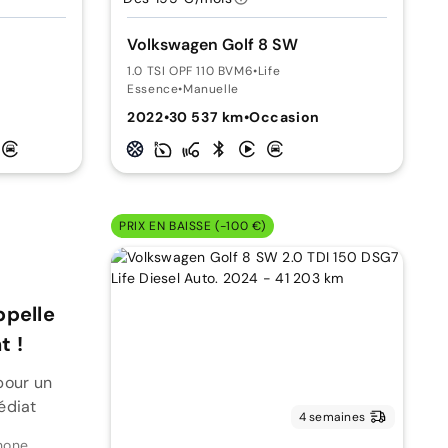
Volkswagen Golf 8 SW
1.0 TSI OPF 110 BVM6
•
Life
Essence
•
Manuelle
2022
•
30 537 km
•
Occasion
PRIX EN BAISSE (-100 €)
ppelle
 !
pour un
édiat
4 semaines
hone