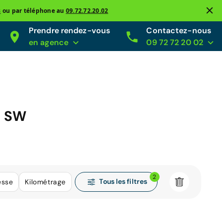
s
ou par téléphone au
09.72.72.20.02
Prendre rendez-vous
Contactez-nous
en agence
09 72 72 20 02
8 SW
2
Tous les filtres
esse
Kilométrage