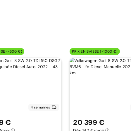
SSE (-500 €)
PRIX EN BAISSE (-1000 €)
4 semaines
9 €
20 399 €
/mois
Dès 142 €/mois