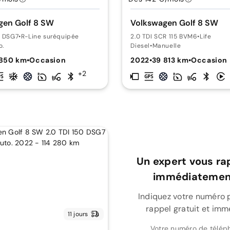
gen Golf 8 SW
Volkswagen Golf 8 SW
0 DSG7
•
R-Line suréquipée
2.0 TDI SCR 115 BVM6
•
Life
o.
Diesel
•
Manuelle
 850 km
•
Occasion
2022
•
39 813 km
•
Occasion
+2
Un expert vous ra
immédiatement
Indiquez votre numéro 
rappel gratuit et imm
11 jours
Votre numéro de télép