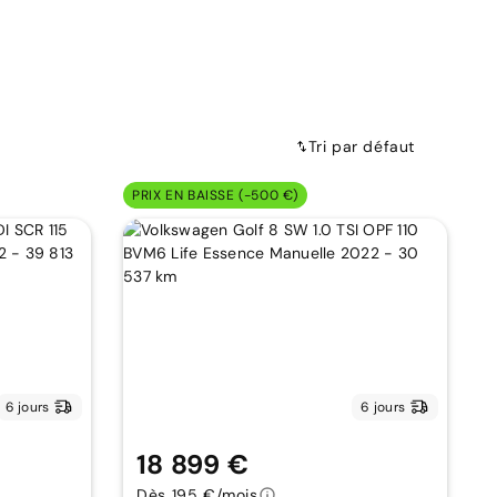
Tri par défaut
PRIX EN BAISSE (-500 €)
6 jours
6 jours
18 899 €
Dès 195 €/mois