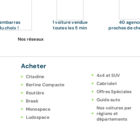
'embarras
1 voiture vendue
40 agenc
du choix !
toutes les 5 min
proches de ch
Nos réseaux
Acheter
4x4 et SUV
Citadine
Cabriolet
Berline Compacte
Offres Spéciales
Routière
Guide auto
Break
Nos voitures par
Monospace
régions et
Ludospace
départements