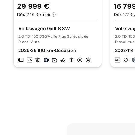
29 999 €
16 79
Dès 246 €/mois
Dès 177 €
Volkswagen Golf 8 SW
Volkswa
2.0 TDI 150 DSG7
•
Life Plus Suréquipée
2.0 TDI 15
Diesel
•
Auto.
Diesel
•
Aut
2025
•
26 810 km
•
Occasion
2022
•
114