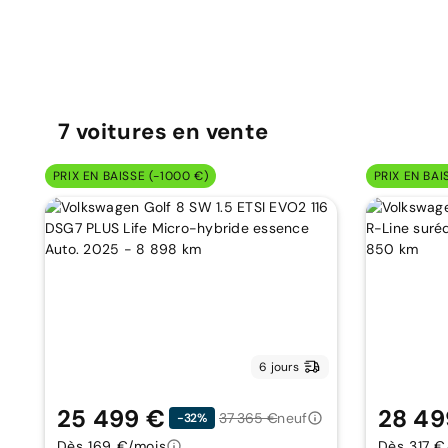
7
voitures
en vente
PRIX EN BAISSE (-1000 €)
PRIX EN BAI
6 jours
25 499 €
28 49
37 365 €
neuf
-32%
Dès 169 €/mois
Dès 317 €