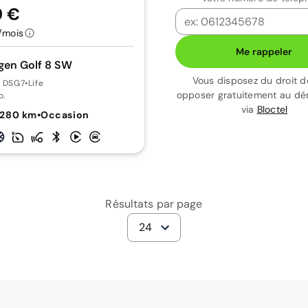
9 €
/mois
Me rappeler
gen Golf 8 SW
Vous disposez du droit d
0 DSG7
•
Life
opposer gratuitement au d
o.
via
Bloctel
 280 km
•
Occasion
Résultats par page
24