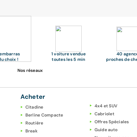
'embarras
1 voiture vendue
40 agenc
du choix !
toutes les 5 min
proches de ch
Nos réseaux
Acheter
4x4 et SUV
Citadine
Cabriolet
Berline Compacte
Offres Spéciales
Routière
Guide auto
Break