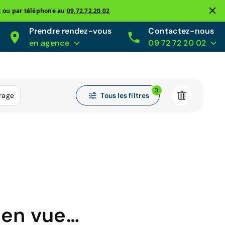
s
ou par téléphone au
09.72.72.20.02
Prendre rendez-vous
Contactez-nous
en agence
09 72 72 20 02
3
Tous les filtres
rage
 en vue…