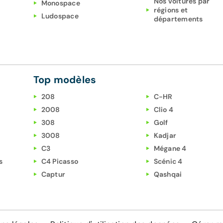
Nos voitures par
Monospace
régions et
Ludospace
départements
Top modèles
208
C-HR
2008
Clio 4
308
Golf
3008
Kadjar
C3
Mégane 4
s
C4 Picasso
Scénic 4
Captur
Qashqai