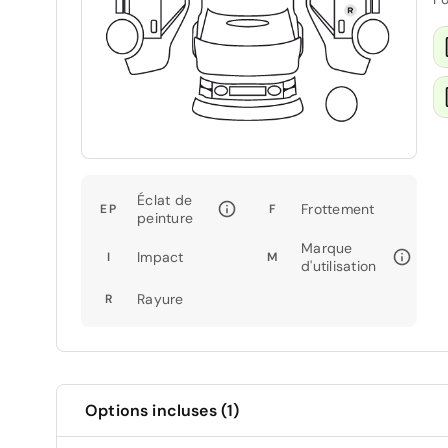
Éclat de
Frottement
EP
F
peinture
Marque
Impact
I
M
d'utilisation
Rayure
R
Options incluses (1)