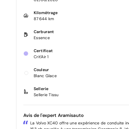
Kilométrage
87 644 km
Carburant
Essence
Certificat
Crit'Air 1
Couleur
Blanc Glace
Sellerie
Sellerie Tissu
Avis de l'expert Aramisauto
La Volvo XC40 offre une expérience de conduite in
163 ch couplée à une transmission Geartronic 8, idéa