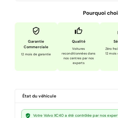
Pourquoi choi
Garantie
Qualité
Sé
Commerciale
Voitures
Zéro fra
reconditionnées dans
12 mois
12 mois de garantie
nos centres par nos
experts
État du véhicule
Votre Volvo XC40 a été contrôlée par nos exper