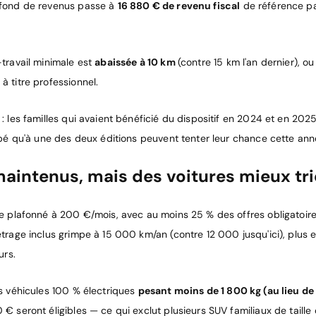
afond de revenus passe à
16 880 € de revenu fiscal
de référence pa
-travail minimale est
abaissée à 10 km
(contre 15 km l'an dernier), ou 
 titre professionnel.
: les familles qui avaient bénéficié du dispositif en 2024 et en 202
ipé qu'à une des deux éditions peuvent tenter leur chance cette ann
maintenus, mais des voitures mieux tr
te plafonné à 200 €/mois, avec au moins 25 % des offres obligatoire
trage inclus grimpe à 15 000 km/an (contre 12 000 jusqu'ici), plus 
urs.
es véhicules 100 % électriques
pesant moins de 1 800 kg (au lieu de
€ seront éligibles — ce qui exclut plusieurs SUV familiaux de taill