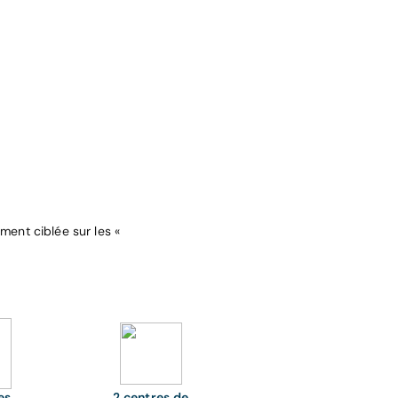
ment ciblée sur les «
es
2 centres de