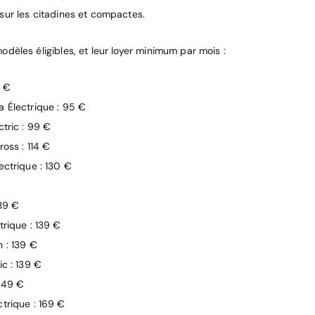
f sur les citadines et compactes.
modèles éligibles, et leur loyer minimum par mois :
4 €
 Électrique : 95 €
ctric : 99 €
oss : 114 €
ectrique : 130 €
139 €
trique : 139 €
 : 139 €
ic : 139 €
149 €
trique : 169 €