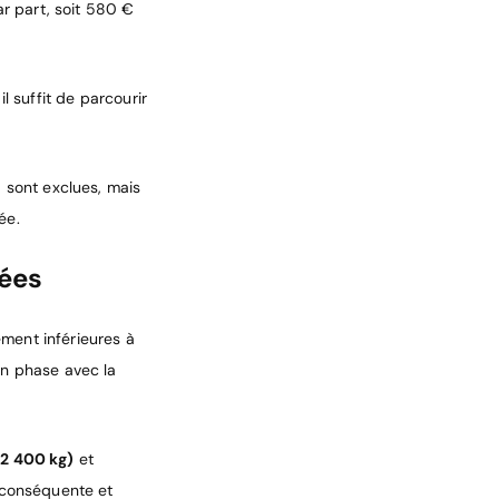
r part, soit 580 €
il suffit de parcourir
5 sont exclues, mais
ée.
iées
ment inférieures à
en phase avec la
 2 400 kg)
et
e conséquente et