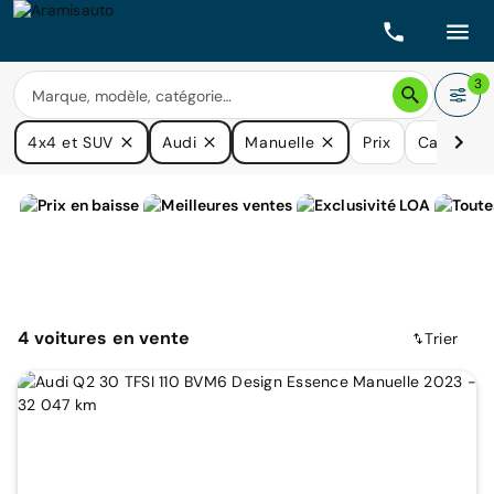
3
4x4 et SUV
Audi
Manuelle
Prix
Carburan
4
voitures
en vente
Trier