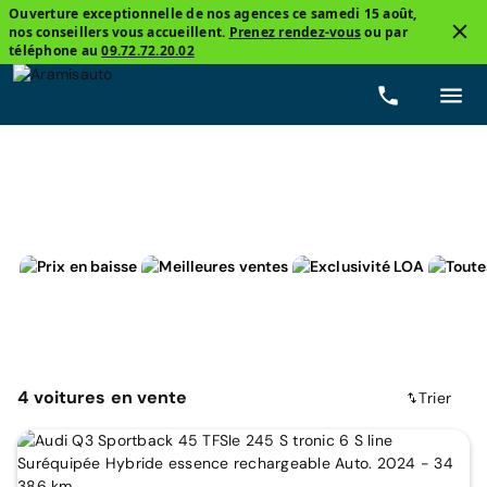
Ouverture exceptionnelle de nos agences ce samedi 15 août,
nos conseillers vous accueillent.
Prenez rendez-vous
ou par
3
téléphone au
09.72.72.20.02
Audi, Q3 Sportback
Automatique
Prix
Carbura
4
voitures
en vente
Trier