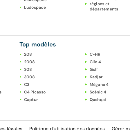
régions et
Ludospace
départements
Top modèles
208
C-HR
2008
Clio 4
308
Golf
3008
Kadjar
C3
Mégane 4
s
C4 Picasso
Scénic 4
Captur
Qashqai
ns légales
Politique d'utilisation des données
Gérer m