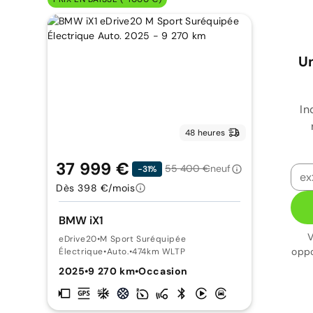
Un
In
48 heures
37 999 €
55 400 €
neuf
-31%
Dès 398 €/mois
BMW iX1
V
eDrive20
•
M Sport Suréquipée
oppo
Électrique
•
Auto.
•
474km WLTP
2025
•
9 270 km
•
Occasion