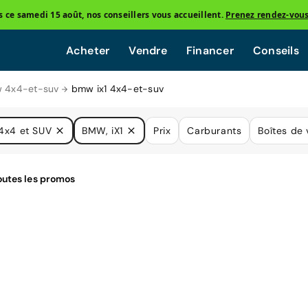
ce samedi 15 août, nos conseillers vous accueillent.
Prenez rendez-vou
Acheter
Vendre
Financer
Conseils
 4x4-et-suv
bmw ix1 4x4-et-suv
4x4 et SUV
BMW, iX1
Prix
Carburants
Boîtes de 