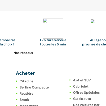
'embarras
1 voiture vendue
40 agenc
du choix !
toutes les 5 min
proches de ch
Nos réseaux
Acheter
4x4 et SUV
Citadine
Cabriolet
Berline Compacte
Offres Spéciales
Routière
Guide auto
Break
Nos voitures par
Monospace