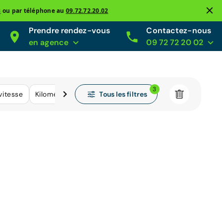
s
ou par téléphone au
09.72.72.20.02
Prendre rendez-vous
Contactez-nous
en agence
09 72 72 20 02
3
Tous les filtres
vitesse
Kilométrage