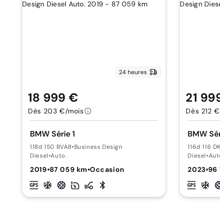
24 heures
18 999 €
21 99
Dès 203 €/mois
Dès 212 €
BMW Série 1
BMW Sér
118d 150 BVA8
•
Business Design
116d 116 D
Diesel
•
Auto.
Diesel
•
Aut
2019
•
87 059 km
•
Occasion
2023
•
96