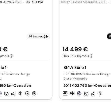
24 heures
R
9 €
14 499 €
/mois
Dès 158 €/mois
ie 1
BMW Série 1
KG7
•
Business Design
116d 116 BVM6
•
Business Design
o.
Diesel
•
Manuelle
 190 km
•
Occasion
2018
•
102 760 km
•
Occasio