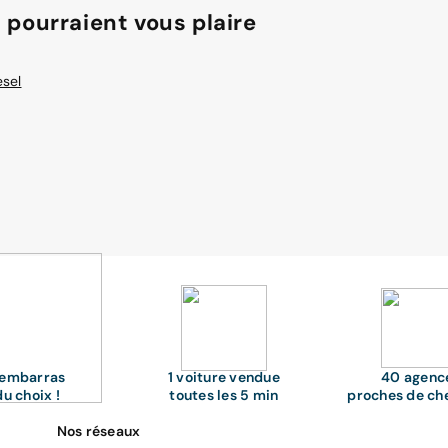
 pourraient vous plaire
esel
'embarras
1 voiture vendue
40 agenc
du choix !
toutes les 5 min
proches de ch
Nos réseaux