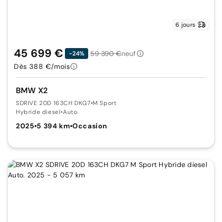
6 jours
45 699 €
59 390 €
neuf
-24%
Dès 388 €/mois
BMW X2
SDRIVE 20D 163CH DKG7
•
M Sport
Hybride diesel
•
Auto.
2025
•
5 394 km
•
Occasion