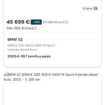
6 jours
45 699 €
59 390 €
neuf
-24%
Dès 388 €/mois
BMW X2
SDRIVE 20D 163CH DKG7
•
M Sport
Hybride diesel
•
Auto.
2025
•
5 057 km
•
Occasion