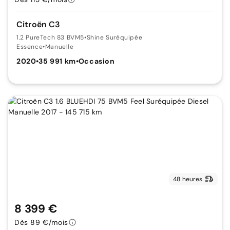
Citroën C3
1.2 PureTech 83 BVM5
•
Shine Suréquipée
Essence
•
Manuelle
2020
•
35 991 km
•
Occasion
48 heures
8 399 €
Dès 89 €/mois