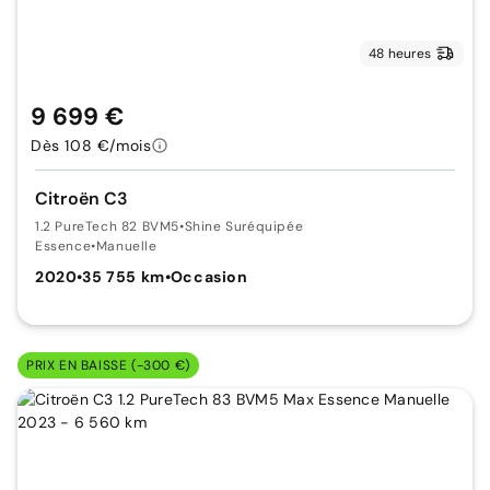
48 heures
9 699 €
Dès 108 €/mois
Citroën C3
1.2 PureTech 82 BVM5
•
Shine Suréquipée
Essence
•
Manuelle
2020
•
35 755 km
•
Occasion
PRIX EN BAISSE (-300 €)