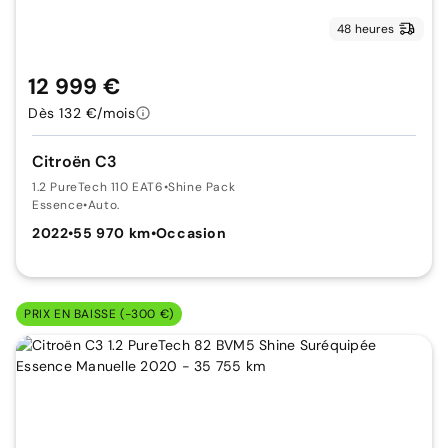
48 heures
12 999 €
Dès 132 €/mois
Citroën C3
1.2 PureTech 110 EAT6
•
Shine Pack
Essence
•
Auto.
2022
•
55 970 km
•
Occasion
PRIX EN BAISSE (-300 €)