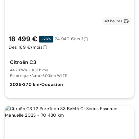
48 heures
18 499 €
24 940 €
neuf
-26%
Dès 169 €/mois
Citroën C3
44.2 kWh - 113ch
•
You
Électrique
•
Auto.
•
300km WLTP
2025
•
370 km
•
Occasion