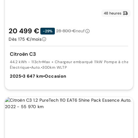
48 heures
20 499 €
28 800 €
neuf
-29%
Dès 175 €/mois
Citroën C3
44.2 kWh - 113ch
•
Max + Chargeur embarqué 11kW Pompe à chaleur
Électrique
•
Auto.
•
300km WLTP
2025
•
3 647 km
•
Occasion