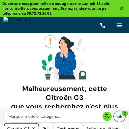
Ouverture exceptionnelle de nos agences ce samedi 15 août,
nos conseillers vous accueillent.
Prenez rendez-vous
ou par
téléphone au
09.72.72.20.02
Malheureusement, cette
Citroën C3
que vous recherchez n'est plus
disponible.
2
Nous avons de nombreuses voitures qui pourraient répondre
Citroën, C3
Prix
Carburants
Boîtes de vitesse