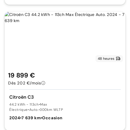
48 heures
19 899 €
Dès 202 €/mois
Citroën C3
44.2 kWh - 113ch
•
Max
Électrique
•
Auto.
•
300km WLTP
2024
•
7 639 km
•
Occasion