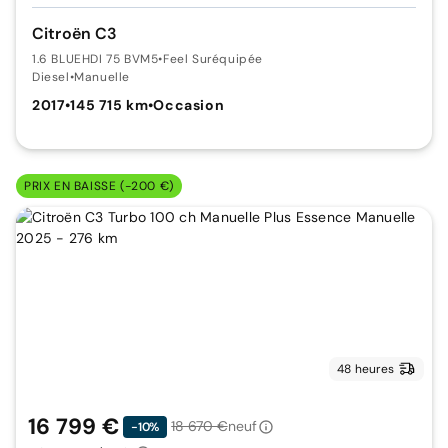
Citroën C3
1.6 BLUEHDI 75 BVM5
•
Feel Suréquipée
Diesel
•
Manuelle
2017
•
145 715 km
•
Occasion
PRIX EN BAISSE (-200 €)
48 heures
16 799 €
18 670 €
neuf
-10%