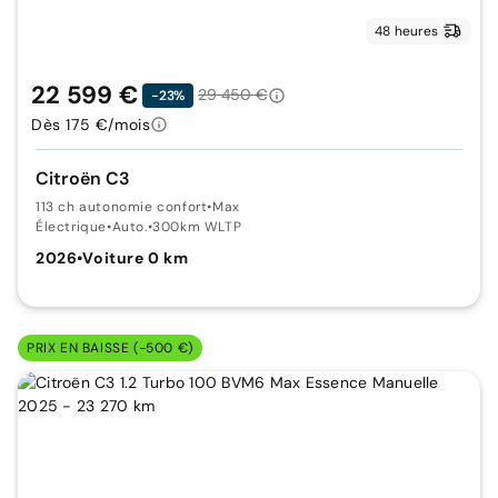
48 heures
22 599 €
29 450 €
-23%
Dès 175 €/mois
Citroën C3
113 ch autonomie confort
•
Max
Électrique
•
Auto.
•
300km WLTP
2026
•
Voiture 0 km
PRIX EN BAISSE (-500 €)