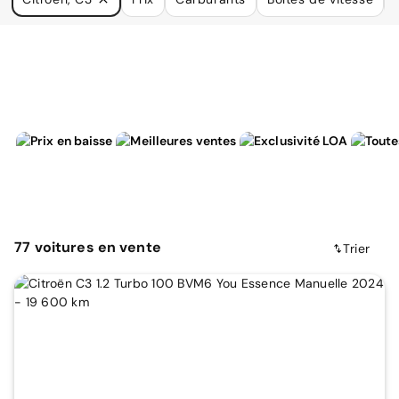
à vos besoins.
77
voitures
en vente
Trier