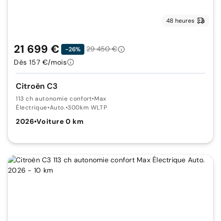
48 heures
21 699 €
29 450 €
-26%
Dès 157 €/mois
Citroën C3
113 ch autonomie confort
•
Max
Électrique
•
Auto.
•
300km WLTP
2026
•
Voiture 0 km