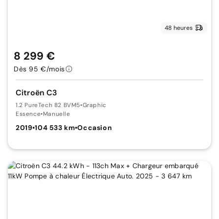
48 heures
8 299 €
Dès 95 €/mois
Citroën C3
1.2 PureTech 82 BVM5
•
Graphic
Essence
•
Manuelle
2019
•
104 533 km
•
Occasion