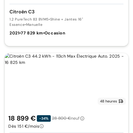
Citroën C3
1.2 PureTech 83 BVM5
•
Shine + Jantes 16"
Essence
•
Manuelle
2021
•
77 829 km
•
Occasion
48 heures
18 899 €
28 800 €
neuf
-34%
Dès 151 €/mois