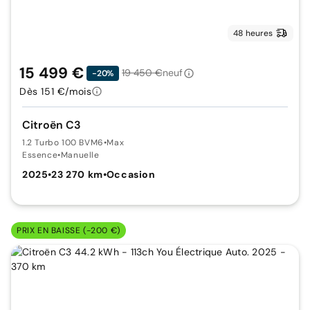
48 heures
15 499 €
19 450 €
neuf
-20%
Dès 151 €/mois
Citroën C3
1.2 Turbo 100 BVM6
•
Max
Essence
•
Manuelle
2025
•
23 270 km
•
Occasion
PRIX EN BAISSE (-200 €)