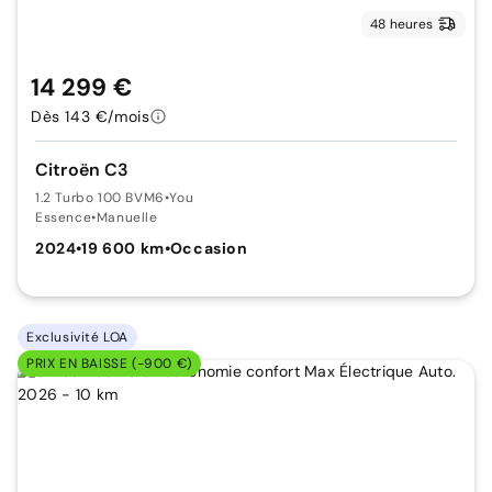
48 heures
14 299 €
Dès 143 €/mois
Citroën C3
1.2 Turbo 100 BVM6
•
You
Essence
•
Manuelle
2024
•
19 600 km
•
Occasion
Exclusivité LOA
PRIX EN BAISSE (-900 €)