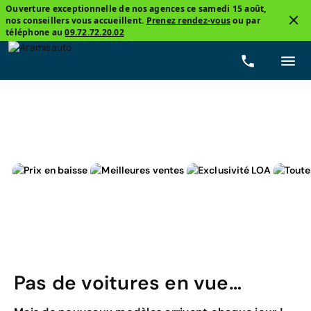
Ouverture exceptionnelle de nos agences ce samedi 15 août,
nos conseillers vous accueillent.
Prenez rendez-vous
ou par
4
téléphone au
09.72.72.20.02
Monospace
Citroën, C4 SPACETOURER
Essence
Pas de voitures en vue…