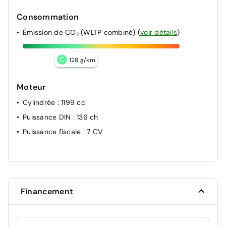
Consommation
Émission de CO₂ (WLTP combiné)
(
voir détails
)
C
128 g/km
Moteur
Cylindrée
: 1199 cc
Puissance DIN
: 136 ch
Puissance fiscale
: 7 CV
Financement