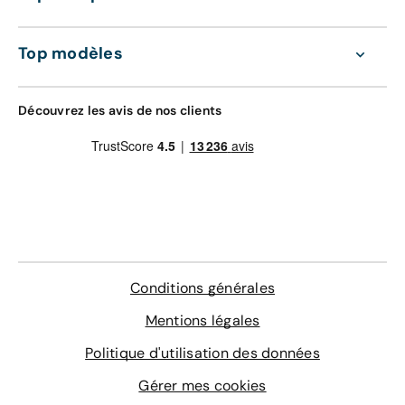
professionnel conduira votre nouvelle voiture
tout compris de 36 à 60 mois :
jusqu'à vous.
Gravage des vitres
Top modèles
4 sur-tapis sur mesure
Entretien de votre véhicule
Délai de livraison à domicile : 24 heures
Extension de garantie pièces et main d'œuvre
valable dans le réseau constructeur (Europe)
Découvrez les avis de nos clients
Assistance 0km, 24h/24 et 7j/7 (dépannage,
LE MEILLEUR RAPPORT QUALITÉ-PRIX
remorquage et véhicule de prêt)
Livraison en agence
178 €
En savoir plus
Bon à savoir :
La livraison est gratuite à l'agence
de Donzère
Agence de livraison
Conditions générales
Choisissez une agence
Mentions légales
Politique d'utilisation des données
Délai de livraison en agence : 24 heures
Gérer mes cookies