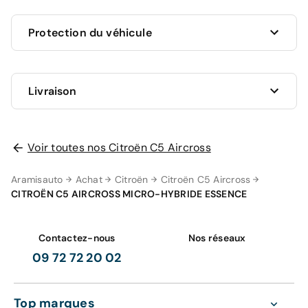
Ce véhicule est sous garantie commerciale de 12
Protection du véhicule
mois à compter de la date de livraison.
La garantie de votre véhicule peut être prolongée
jusqu'a 5 ans. Rapprochez-vous de votre conseiller
en
Livraison
AUCUNE PROTECTION
agence
ou appelez-nous au
09 72 72 20 02
pour plus
0 €
d'informations.
Je n'ai pas encore choisi
Votre garantie 12 mois comprend
Voir toutes nos Citroën C5 Aircross
GRAVAGE SEUL
98 €
Aramisauto
Achat
Citroën
Citroën C5 Aircross
Zéro frais d'entretien pendant 12 mois ou 15
CITROËN C5 AIRCROSS MICRO-HYBRIDE ESSENCE
000 km sur les pièces d'usures et les
LA SOLUTION LA PLUS PRATIQUE
consommables (
voir détails
).
Livraison à domicile
Gravage des vitres
La prise en charge des pièces et mains
248 €
Contactez-nous
Nos réseaux
d'oeuvre (
voir détails
).
09 72 72 20 02
Valable dans le réseau constructeur (Europe)
Aramisauto vous livre à l'adresse de votre choix
GRAVAGE + TAPIS
partout en France métropolitaine (hors Corse). Plus
168 €
besoin de vous déplacer, un chauffeur
Top marques
Découvrez également nos contrats d'entretien