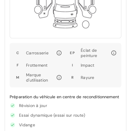
Éclat de
Carrosserie
C
EP
peinture
Frottement
Impact
F
I
Marque
Rayure
M
R
d'utilisation
Préparation du véhicule en centre de reconditionnement
Révision à jour
Essai dynamique (essai sur route)
Vidange