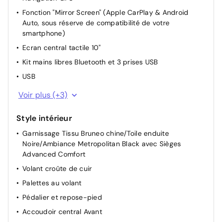
Fonction "Mirror Screen" (Apple CarPlay & Android
Siège passager à réglage mécanique
Auto, sous réserve de compatibilité de votre
Siège conducteur avec réglage lombaire
smartphone)
Dossier des sièges AV inclinables
Ecran central tactile 10"
Projecteurs réglables manuellement
Kit mains libres Bluetooth et 3 prises USB
Direction Assistée électrique
USB
Frein de stationnement électrique automatique
Fonction DAB (Radio Numérique Terrestre)
Voir plus (+3)
Combiné numérique 12,3" personnalisable
Style intérieur
Prise 12V sur la console centrale
Garnissage Tissu Bruneo chine/Toile enduite
Noire/Ambiance Metropolitan Black avec Sièges
Advanced Comfort
Volant croûte de cuir
Palettes au volant
Pédalier et repose-pied
Accoudoir central Avant