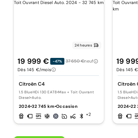
24 heures
19 999 €
19 99
37 650 €
neuf
-47%
Dès 145 €/mois
Dès 145 €
Citroën C4
Citroën
1.5 BlueHDi 130 EAT8
•
Max + Toit Ouvrant
1.5 BlueHD
Diesel
•
Auto.
Diesel
•
Aut
2024
•
32 745 km
•
Occasion
2024
•
22
+2