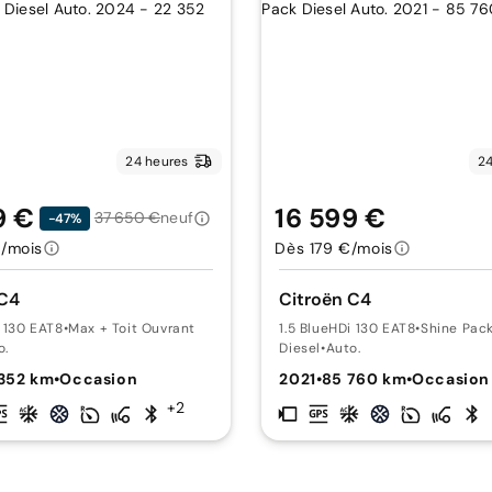
24 heures
24
9 €
16 599 €
37 650 €
neuf
-47%
/mois
Dès 179 €/mois
 C4
Citroën C4
i 130 EAT8
•
Max + Toit Ouvrant
1.5 BlueHDi 130 EAT8
•
Shine Pac
o.
Diesel
•
Auto.
 352 km
•
Occasion
2021
•
85 760 km
•
Occasion
+2