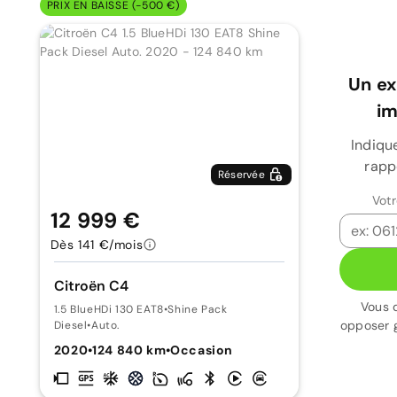
PRIX EN BAISSE (-500 €)
Un ex
i
Indiqu
rapp
Réservée
Vot
12 999 €
Dès 141 €/mois
Citroën C4
Vous 
1.5 BlueHDi 130 EAT8
•
Shine Pack
opposer 
Diesel
•
Auto.
2020
•
124 840 km
•
Occasion