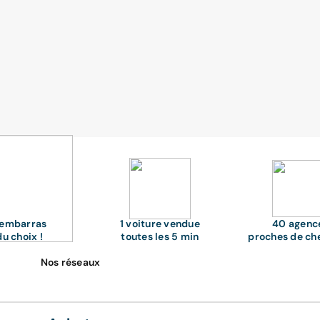
'embarras
1 voiture vendue
40 agenc
du choix !
toutes les 5 min
proches de ch
Nos réseaux