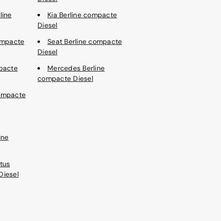
line
Kia Berline compacte
Diesel
ompacte
Seat Berline compacte
Diesel
pacte
Mercedes Berline
compacte Diesel
ompacte
ine
tus
Diesel