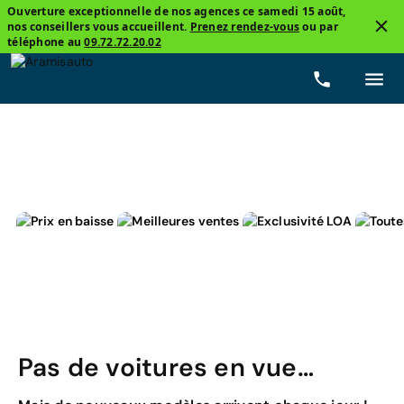
Ouverture exceptionnelle de nos agences ce samedi 15 août,
nos conseillers vous accueillent.
Prenez rendez-vous
ou par
3
téléphone au
09.72.72.20.02
DS, Ds9
Automatique
Prix
Carburants
Kilom
Pas de voitures en vue…