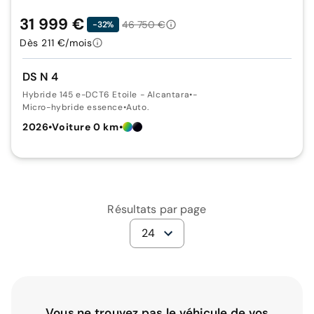
31 999 €
46 750 €
-32%
Dès 211 €/mois
DS N 4
Hybride 145 e-DCT6 Etoile - Alcantara
•
-
Micro-hybride essence
•
Auto.
2026
•
Voiture 0 km
•
Résultats par page
24
Vous ne trouvez pas le véhicule de vos