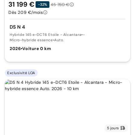
31 199 €
45 760 €
-32%
Dès 209 €/mois
DS N 4
Hybride 145 e-DCT6 Etoile - Alcantara
•
-
Micro-hybride essence
•
Auto.
2026
•
Voiture 0 km
Exclusivité LOA
5 jours