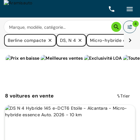
4
Berline compacte
DS, N 4
Micro-hybride essenc
8
voitures
en vente
Trier