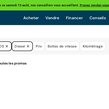
ce samedi 15 août, nos conseillers vous accueillent.
Prenez rendez-vou
Acheter
Vendre
Financer
Conseils
DS
Diesel
Prix
Boîtes de vitesse
Kilométrage