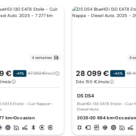
4 semaines
4 s
9 €
28 099 €
47 250 €
neuf
48 4
-41%
-44%
/mois
Dès 155 €/mois
DS DS4
0 EAT8 Etoile - Cuir Nappa
•
-
BlueHDi 130 EAT8 Etoile - Cuir
o.
Diesel
•
Auto.
77 km
•
Occasion
2025
•
20 884 km
•
Occasio