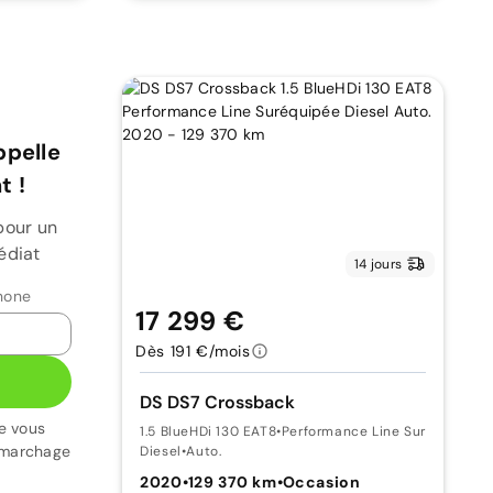
ppelle
 !
pour un
édiat
14 jours
hone
17 299 €
Dès 191 €/mois
DS DS7 Crossback
e vous
1.5 BlueHDi 130 EAT8
•
Performance Line Suréquipée
émarchage
Diesel
•
Auto.
2020
•
129 370 km
•
Occasion