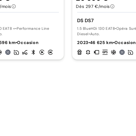
/mois
Dès 297 €/mois
DS DS7
0 EAT8 +
•
Performance Line
1.5 BlueHDi 130 EAT8
•
Opéra Sur
o.
Diesel
•
Auto.
 596 km
•
Occasion
2023
•
46 625 km
•
Occasio