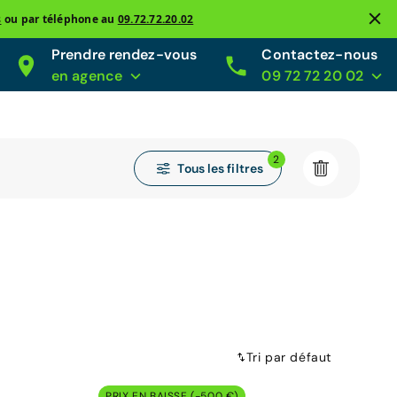
s
ou par téléphone au
09.72.72.20.02
Prendre rendez-vous
Contactez-nous
en agence
09 72 72 20 02
2
Tous les filtres
Tri par défaut
PRIX EN BAISSE (-500 €)