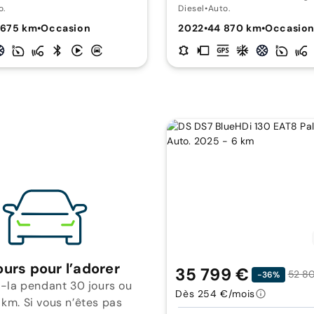
o.
Diesel
•
Auto.
 675 km
•
Occasion
2022
•
44 870 km
•
Occasio
ours pour l’adorer
35 799 €
52 8
-36%
-la pendant 30 jours ou
Dès 254 €/mois
 km. Si vous n’êtes pas