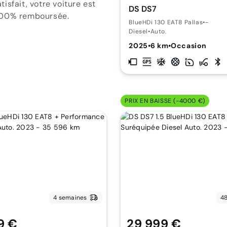
isfait, votre voiture est
DS DS7
00% remboursée.
BlueHDi 130 EAT8 Pallas
•
-
Diesel
•
Auto.
2025
•
6 km
•
Occasion
PRIX EN BAISSE (-4000 €)
4 semaines
48
9 €
29 999 €