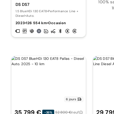
100% sat
DS DS7
1
1.5 BlueHDi 130 EAT8
•
Performance Line +
Diesel
•
Auto.
2023
•
126 554 km
•
Occasion
6 jours
35 799 €
29 79
52 800 €
neuf
-36%