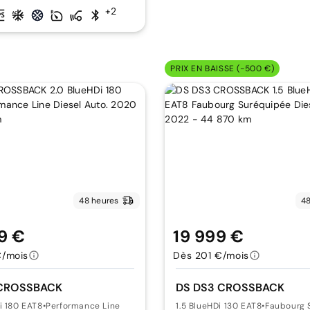
+2
PRIX EN BAISSE (-500 €)
48 heures
48
9 €
19 999 €
€/mois
Dès 201 €/mois
 CROSSBACK
DS DS3 CROSSBACK
i 180 EAT8
•
Performance Line
1.5 BlueHDi 130 EAT8
•
Faubourg 