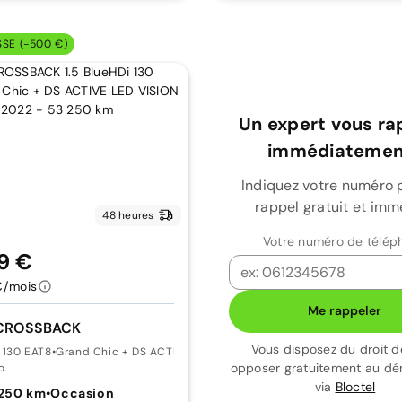
SSE (-500 €)
Un expert vous ra
immédiatement
Indiquez votre numéro 
rappel gratuit et imm
48 heures
Votre numéro de télép
9 €
€/mois
Me rappeler
 CROSSBACK
Vous disposez du droit d
i 130 EAT8
•
Grand Chic + DS ACTIVE LED VISION
opposer gratuitement au d
o.
via
Bloctel
 250 km
•
Occasion