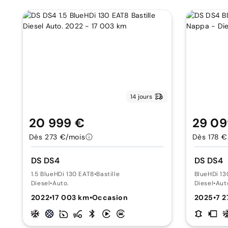
14 jours
20 999 €
29 09
Dès 273 €/mois
Dès 178 €
DS DS4
DS DS4
1.5 BlueHDi 130 EAT8
•
Bastille
BlueHDi 13
Diesel
•
Auto.
Diesel
•
Aut
2022
•
17 003 km
•
Occasion
2025
•
7 2