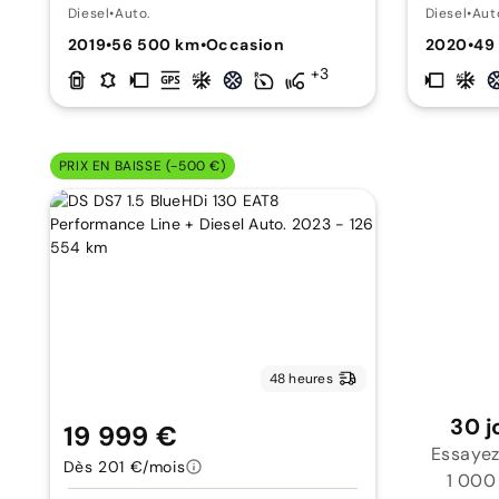
Diesel
•
Auto.
Diesel
•
Aut
2019
•
56 500 km
•
Occasion
2020
•
49
+3
PRIX EN BAISSE (-500 €)
48 heures
30 j
19 999 €
Essayez
Dès 201 €/mois
1 000