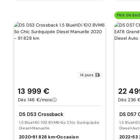
PRIX EN BAI
14 jours
13 999 €
22 49
Dès 146 €/mois
Dès 236 
DS DS3 Crossback
DS DS7
1.5 BlueHDi 100 BVM6
•
So Chic Suréquipée
1.5 BlueHD
Diesel
•
Manuelle
Diesel
•
Aut
2020
•
91 828 km
•
Occasion
2022
•
53