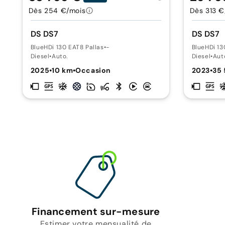
Dès 254 €/mois
Dès 313 €
DS DS7
DS DS7
BlueHDi 130 EAT8 Pallas
•
-
BlueHDi 13
Diesel
•
Auto.
Diesel
•
Aut
2025
•
10 km
•
Occasion
2023
•
35
Financement sur-mesure
Estimer votre mensualité de