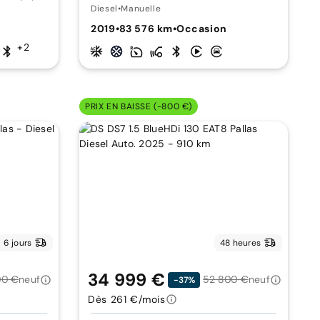
Diesel
•
Manuelle
n
2019
•
83 576 km
•
Occasion
+2
PRIX EN BAISSE (-800 €)
6 jours
48 heures
34 999 €
00 €
neuf
52 800 €
neuf
-37%
Dès 261 €/mois