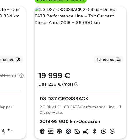
emaines
48 heures
19 999 €
50 €
neuf
Dès 229 €/mois
DS DS7 CROSSBACK
 Nappa
•
-
2.0 BlueHDi 180 EAT8
•
Performance Line + Toit Ouvra
Diesel
•
Auto.
n
2019
•
98 600 km
•
Occasion
+2