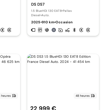
DS DS7
1.5 BlueHDi 130 EAT8
•
Pallas
Diesel
•
Auto.
2025
•
910 km
•
Occasion
 heures
48 heures
22 999 €