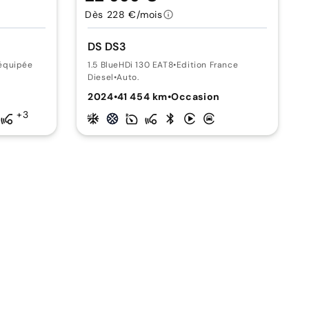
Dès 228 €/mois
DS DS3
équipée
1.5 BlueHDi 130 EAT8
•
Edition France
Diesel
•
Auto.
n
2024
•
41 454 km
•
Occasion
+3