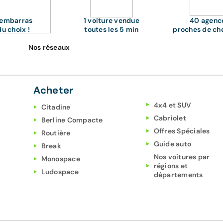
'embarras
1 voiture vendue
40 agenc
du choix !
toutes les 5 min
proches de ch
Nos réseaux
Acheter
4x4 et SUV
Citadine
Cabriolet
Berline Compacte
Offres Spéciales
Routière
Guide auto
Break
Nos voitures par
Monospace
régions et
Ludospace
départements