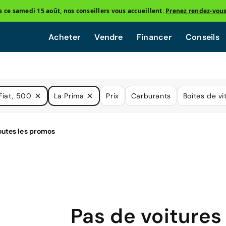
ce samedi 15 août, nos conseillers vous accueillent.
Prenez rendez-vou
Acheter
Vendre
Financer
Conseils
Fiat, 500
La Prima
Prix
Carburants
Boîtes de vi
Pas de voitures