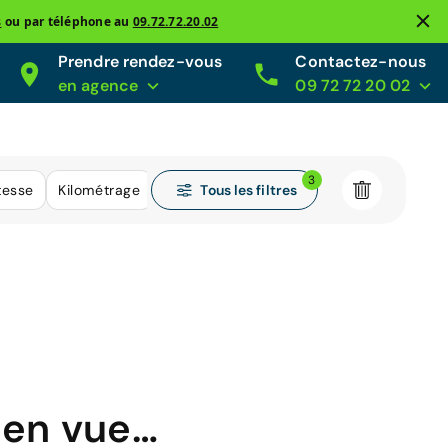
s
ou par téléphone au
09.72.72.20.02
Prendre rendez-vous
Contactez-nous
en agence
09 72 72 20 02
3
Tous les filtres
tesse
Kilométrage
 en vue…