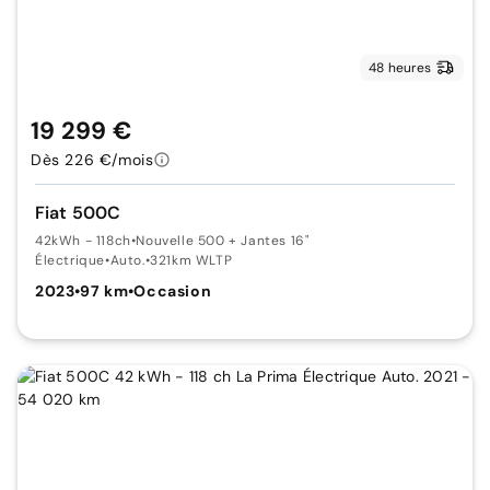
48 heures
19 299 €
Dès 226 €/mois
Fiat 500C
42kWh - 118ch
•
Nouvelle 500 + Jantes 16"
Électrique
•
Auto.
•
321km WLTP
2023
•
97 km
•
Occasion