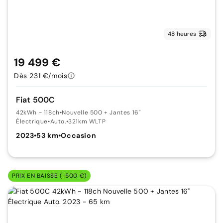
48 heures
19 499 €
Dès 231 €/mois
Fiat 500C
42kWh - 118ch
•
Nouvelle 500 + Jantes 16"
Électrique
•
Auto.
•
321km WLTP
2023
•
53 km
•
Occasion
PRIX EN BAISSE (-500 €)