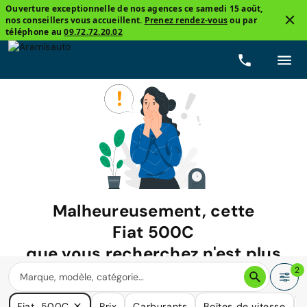
Ouverture exceptionnelle de nos agences ce samedi 15 août,
nos conseillers vous accueillent.
Prenez rendez-vous
ou par
téléphone au
09.72.72.20.02
Malheureusement, cette
Fiat 500C
que vous recherchez n'est plus
disponible.
2
Nous avons de nombreuses voitures qui pourraient répondre
Fiat, 500C
Prix
Carburants
Boîtes de vitesse