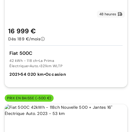
48 heures
16 999 €
Dès 189 €/mois
Fiat 500C
42 kWh - 118 ch
•
La Prima
Électrique
•
Auto.
•
321km WLTP
2021
•
54 020 km
•
Occasion
PRIX EN BAISSE (-500 €)