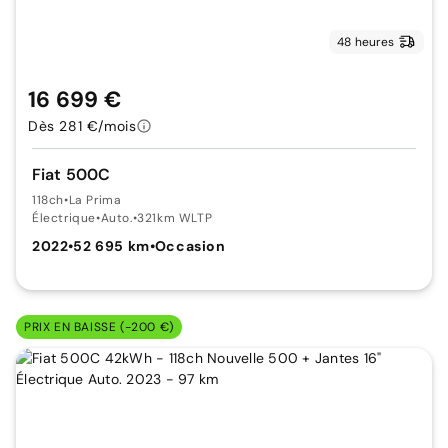
48 heures
16 699 €
Dès 281 €/mois
Fiat 500C
118ch
•
La Prima
Électrique
•
Auto.
•
321km WLTP
2022
•
52 695 km
•
Occasion
PRIX EN BAISSE (-200 €)