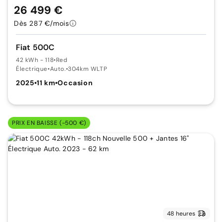
26 499 €
Dès 287 €/mois
Fiat 500C
42 kWh - 118
•
Red
Électrique
•
Auto.
•
304km WLTP
2025
•
11 km
•
Occasion
PRIX EN BAISSE (-500 €)
48 heures