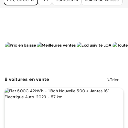
à vos besoins.
8
voitures
en vente
Trier