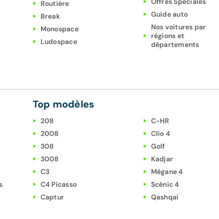
Offres Spéciales
Routière
Guide auto
Break
Nos voitures par
Monospace
régions et
Ludospace
départements
Top modèles
208
C-HR
2008
Clio 4
308
Golf
3008
Kadjar
C3
Mégane 4
s
C4 Picasso
Scénic 4
Captur
Qashqai