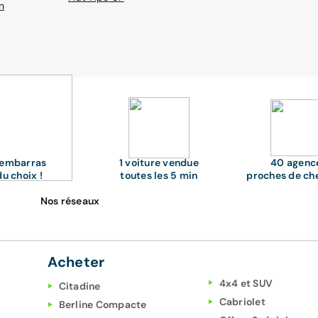
n
'embarras
1 voiture vendue
40 agenc
du choix !
toutes les 5 min
proches de ch
Nos réseaux
Acheter
4x4 et SUV
Citadine
Cabriolet
Berline Compacte