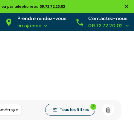
s
ou par téléphone au
09.72.72.20.02
Prendre rendez-vous
Contactez-nous
en agence
09 72 72 20 02
2
Tous les filtres
lométrage