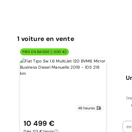
1
voiture
en vente
PRIX EN BAISSE (-500 €)
Un
In
48 heures
10 499 €
Dès 113 €/mois