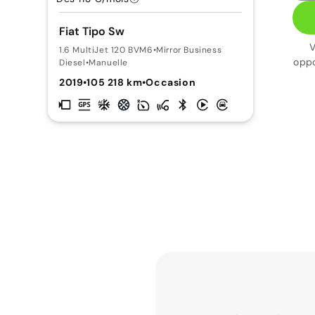
Fiat Tipo Sw
V
1.6 MultiJet 120 BVM6
•
Mirror Business
oppo
Diesel
•
Manuelle
2019
•
105 218 km
•
Occasion