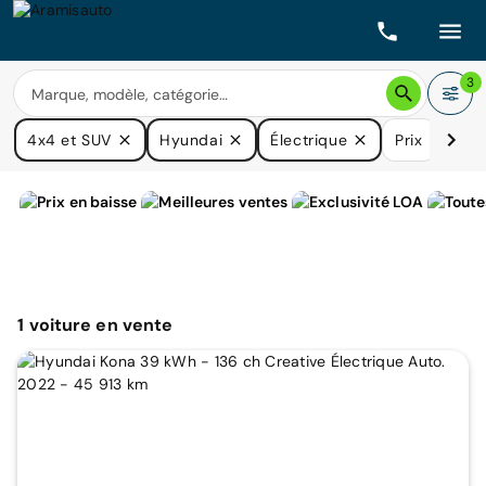
3
4x4 et SUV
Hyundai
Électrique
Prix
Boît
1
voiture
en vente