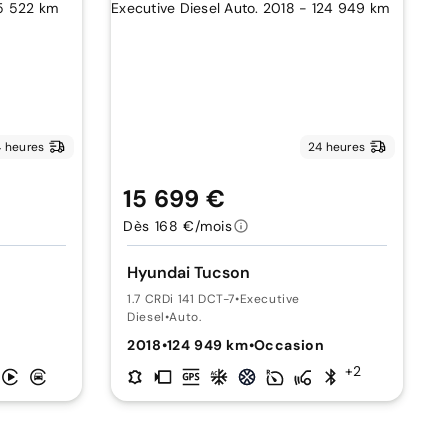
 heures
24 heures
15 699 €
Dès 168 €/mois
Hyundai Tucson
1.7 CRDi 141 DCT-7
•
Executive
Diesel
•
Auto.
n
2018
•
124 949 km
•
Occasion
+2