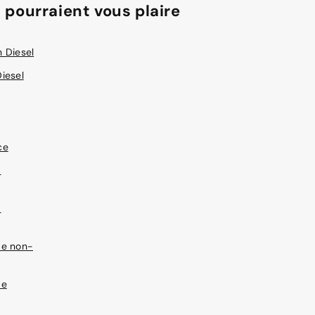
 pourraient vous plaire
 Diesel
iesel
ce
-
-
de non-
de