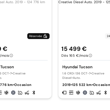
Réservée
24
9 €
15 499 €
/mois
Dès 165 €/mois
 Tucson
Hyundai Tucson
36 DCT-7
•
Creative
1.6 CRDi 136 DCT-7
•
Creative
o.
Diesel
•
Auto.
 776 km
•
Occasion
2019
•
125 522 km
•
Occasio