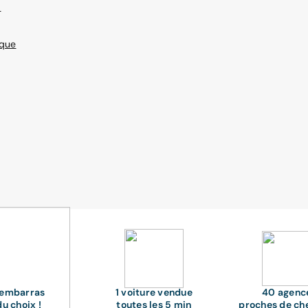
-
ique
'embarras
1 voiture vendue
40 agenc
du choix !
toutes les 5 min
proches de ch