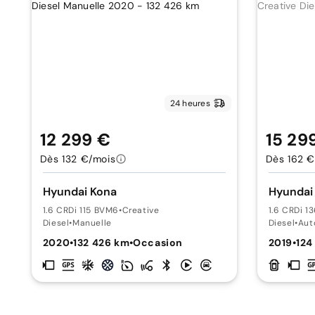
24 heures
12 299 €
15 29
Dès 132 €/mois
Dès 162 €
Hyundai Kona
Hyundai
1.6 CRDi 115 BVM6
•
Creative
1.6 CRDi 1
Diesel
•
Manuelle
Diesel
•
Aut
2020
•
132 426 km
•
Occasion
2019
•
124