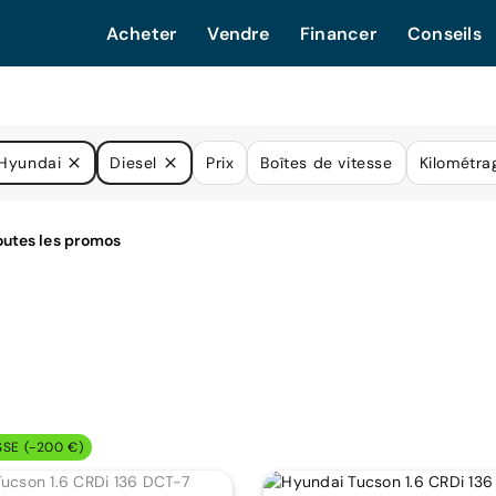
Acheter
Vendre
Financer
Conseils
Hyundai
Diesel
Prix
Boîtes de vitesse
Kilométra
SSE (-200 €)