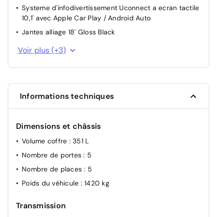
6 airbags
Systeme d'infodivertissement Uconnect a ecran tactile
10,1' avec Apple Car Play / Android Auto
Projecteurs antibrouillard AV
Jantes alliage 18' Gloss Black
Frein de stationnement electrique
Combine d'instrumentation numerique configurable a
Voir plus (+3)
ecran TFT de 10,25'
Park Assist:assistance au stationnement
parallele/perpendiculaire avec assistance a la sortie
Ouverture et de fermeture des vitres a distance
Informations techniques
Dimensions et châssis
Volume coffre
: 351 L
Nombre de portes
: 5
Nombre de places
: 5
Poids du véhicule
: 1420 kg
Transmission