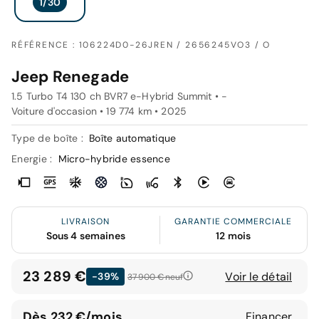
RÉFÉRENCE : 106224D0-26JREN / 2656245VO3 / O
Jeep Renegade
1.5 Turbo T4 130 ch BVR7 e-Hybrid Summit • -
Voiture d'occasion • 19 774 km • 2025
Type de boîte :
Boîte automatique
Energie :
Micro-hybride essence
LIVRAISON
GARANTIE COMMERCIALE
Sous 4 semaines
12 mois
23 289 €
Voir le détail
-39%
37 900 €
neuf
Dès 232 €/mois
Financer