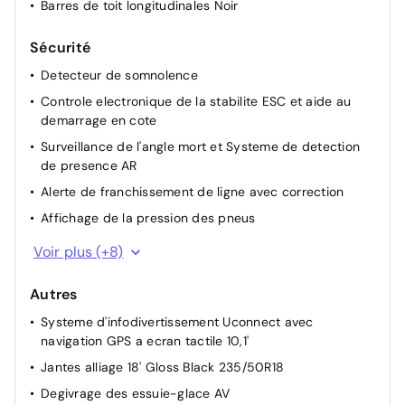
Barres de toit longitudinales Noir
Sécurité
Detecteur de somnolence
Controle electronique de la stabilite ESC et aide au
demarrage en cote
Surveillance de l'angle mort et Systeme de detection
de presence AR
Alerte de franchissement de ligne avec correction
Affichage de la pression des pneus
Feux Full LED (feux de jour, de croisement, de route,
Voir plus (+8)
antibrouillard, AR)
Commutation feux de croisement / feux de route
Autres
automatique
Systeme d'infodivertissement Uconnect avec
Alerte anticollision avec arret a faible vitesse
navigation GPS a ecran tactile 10,1'
Systeme anti-louveoiment de la remorque
Jantes alliage 18' Gloss Black 235/50R18
Capteur de luminosite
Degivrage des essuie-glace AV