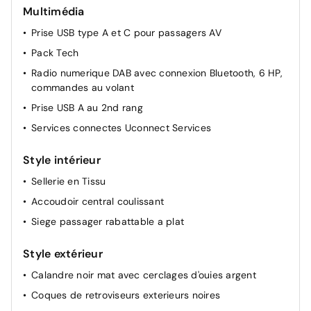
Multimédia
Vitres AV et AR electriques sequentielles
Prise USB type A et C pour passagers AV
Sieges AV chauffants
Pack Tech
Capteur de pluie
Radio numerique DAB avec connexion Bluetooth, 6 HP,
Siege conducteur reglable en hauteur
commandes au volant
Retroviseurs exterieurs reglables electriquement et
Prise USB A au 2nd rang
degivrants
Services connectes Uconnect Services
Regulateur et limiteur de vitesse intelligent
Pack Hiver
Style intérieur
Volant chauffant en cuir
Sellerie en Tissu
Enter-N-Go : systeme d'ouverture et de demarrage
Accoudoir central coulissant
sans cle
Siege passager rabattable a plat
Tapis de sol AV
Aide au stationnement AV et AR
Style extérieur
Retroviseurs exterieurs rabattables electriquement
Calandre noir mat avec cerclages d'ouies argent
Regulateur de vitesse adaptatif
Coques de retroviseurs exterieurs noires