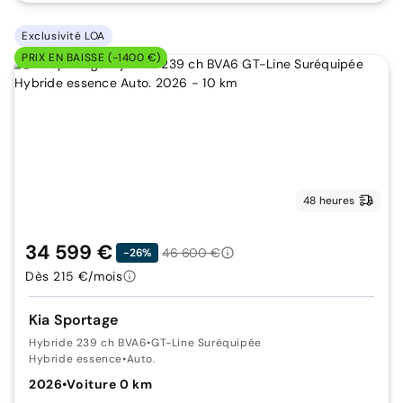
Exclusivité LOA
PRIX EN BAISSE (-1400 €)
48 heures
34 599 €
46 600 €
-26%
Dès 215 €/mois
Kia Sportage
Hybride 239 ch BVA6
•
GT-Line Suréquipée
Hybride essence
•
Auto.
2026
•
Voiture 0 km