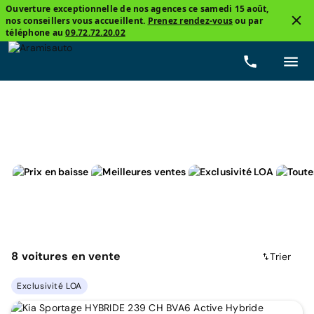
Ouverture exceptionnelle de nos agences ce samedi 15 août,
nos conseillers vous accueillent.
Prenez rendez-vous
ou par
4
téléphone au
09.72.72.20.02
4x4 et SUV
Kia, Sportage
Hybride non-recharge
8
voitures
en vente
Trier
Exclusivité LOA