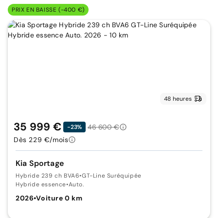
PRIX EN BAISSE (-400 €)
48 heures
35 999 €
46 600 €
-23%
Dès 229 €/mois
Kia Sportage
Hybride 239 ch BVA6
•
GT-Line Suréquipée
Hybride essence
•
Auto.
2026
•
Voiture 0 km