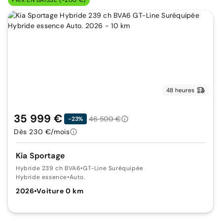
PRIX EN BAISSE (-200 €)
48 heures
35 999 €
46 500 €
-23%
Dès 230 €/mois
Kia Sportage
Hybride 239 ch BVA6
•
GT-Line Suréquipée
Hybride essence
•
Auto.
2026
•
Voiture 0 km