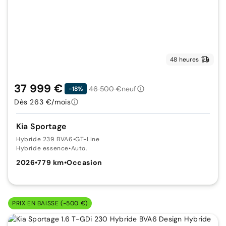
48 heures
37 999 €
46 500 €
neuf
-18%
Dès 263 €/mois
Kia Sportage
Hybride 239 BVA6
•
GT-Line
Hybride essence
•
Auto.
2026
•
779 km
•
Occasion
PRIX EN BAISSE (-500 €)