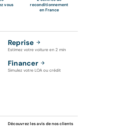
ez vous
reconditionnement
t pour acquérir votre Lexus UX.
en France
t de votre nouvelle automobile.
/100 km. Même en combinant un parcours mêlant des
Reprise
Estimez votre voiture en 2 min
re site Aramisauto réunissant tous les véhicules
Financer
Simulez votre LOA ou crédit
Découvrez les avis de nos clients