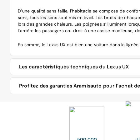
D’une qualité sans faille, l’habitacle se compose de confo
sons, tous les sens sont mis en éveil. Les bruits de chaque
lors des grandes chaleurs. Les poignées s’illuminent lors
l’arrière les passagers ont droit à une assise moelleuse, 
En somme, le Lexus UX est bien une voiture dans la lignée 
Les caractéristiques techniques du Lexus UX
Côté motorisation, ce SUV compact est doté d’un moteur t
Profitez des garanties Aramisauto pour l’achat d
groupe motopropulseur allié à une boite automatique permet
suspensions font un excellent travail, la transition entre 
Aramisauto vous accompagne dans le choix de votre Lexus U
conduite un poil plus dynamique, le mode « Sport » amène 
de mise en circulation, couleur du véhicule, kilométrage, 
l’UX offre une conduite reposante, parfaitement installé d
Devenez propriétaire de votre Lexus UX grâce à nos différ
Le système hybride, s’il ne bénéficie pas de recharge par 
voiture en « e-Mode » et profiter du moteur électrique qu
s’adapte particulièrement bien pour une conduite citadin
La LOA (location avec option d’achat) : louez simplement
500 000
L