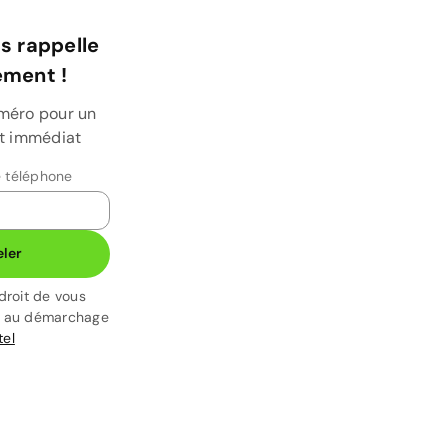
s rappelle
ment !
uméro pour un
et immédiat
 téléphone
ler
droit de vous
t au démarchage
tel