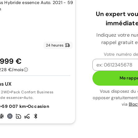
Un expert vou
immédiate
Indiquez votre n
rappel gratuit 
24 heures
Votre numéro de
 999 €
228 €/mois
Me rappe
us UX
Vous disposez du 
 2WD
•
Pack Confort Business
opposer gratuitemen
ide essence
•
Auto.
via
Bloc
1
•
59 007 km
•
Occasion