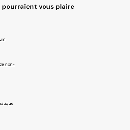
 pourraient vous plaire
ium
de non-
matique