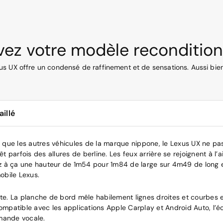
uvez votre modèle reconditi
 UX offre un condensé de raffinement et de sensations. Aussi bien à
illé
e que les autres véhicules de la marque nippone, le Lexus UX ne 
vêt parfois des allures de berline. Les feux arrière se rejoignent à
utez à ça une hauteur de 1m54 pour 1m84 de large sur 4m49 de long 
mobile Lexus.
ste. La planche de bord mêle habilement lignes droites et courbes e
 Compatible avec les applications Apple Carplay et Android Auto, l’
mmande vocale.