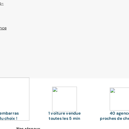
o-
nce
'embarras
1 voiture vendue
40 agenc
du choix !
toutes les 5 min
proches de ch
Nos réseaux