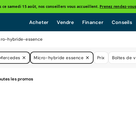
ce samedi 15 août, nos conseillers vous accueillent.
Prenez rendez-vou
Acheter
Vendre
Financer
Conseils
cro-hybride-essence
Mercedes
Micro-hybride essence
Prix
Boîtes de v