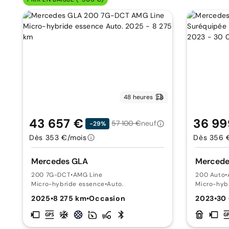
48 heures
43 657 €
36 99
57 100 €
neuf
-29%
Dès 353 €/mois
Dès 356 
Mercedes GLA
Mercede
200 7G-DCT
•
AMG Line
200 Auto
•
Micro-hybride essence
•
Auto.
Micro-hyb
2025
•
8 275 km
•
Occasion
2023
•
30