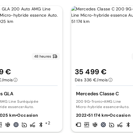
48 heures
9 €
35 499 €
€/mois
Dès 336 €/mois
s GLA
Mercedes Classe C
AMG Line Suréquipée
200 9G-Tronic
•
AMG Line
ride essence
•
Auto.
Micro-hybride essence
•
Auto.
 025 km
•
Occasion
2022
•
51 174 km
•
Occasion
+2