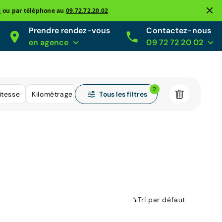
s
ou par téléphone au
09.72.72.20.02
Prendre rendez-vous
Contactez-nous
en agence
09 72 72 20 02
2
Tous les filtres
itesse
Kilométrage
Tri par défaut