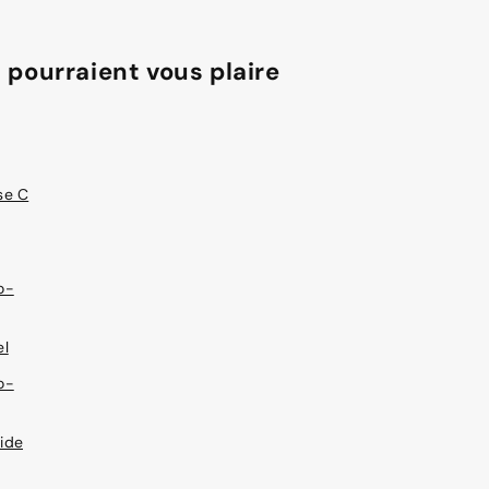
 pourraient vous plaire
se C
o-
el
o-
ide