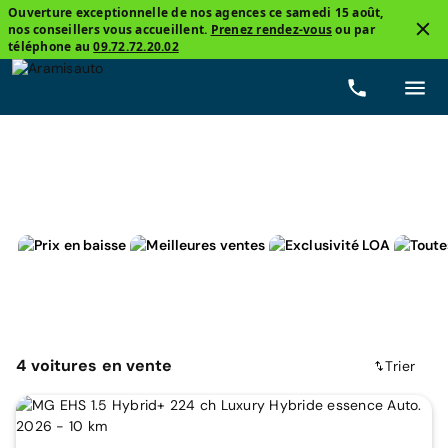
Ouverture exceptionnelle de nos agences ce samedi 15 août,
nos conseillers vous accueillent.
Prenez rendez-vous
ou par
4
téléphone au
09.72.72.20.02
4x4 et SUV
MG, EHS
Hybride non-rechargeable
4
voitures
en vente
Trier