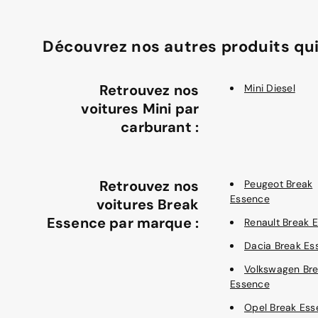
Découvrez nos autres produits qui
Retrouvez nos
Mini Diesel
voitures Mini par
carburant :
Retrouvez nos
Peugeot Break
Essence
voitures Break
Essence par marque :
Renault Break 
Dacia Break Es
Volkswagen Br
Essence
Opel Break Ess