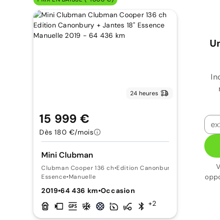
Un
In
24 heures
15 999 €
Dès 180 €/mois
Mini Clubman
V
Clubman Cooper 136 ch
•
Edition Canonbury + Jantes 18"
oppo
Essence
•
Manuelle
2019
•
64 436 km
•
Occasion
+2