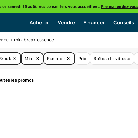
ce samedi 15 août, nos conseillers vous accueillent.
Prenez rendez-vou
Acheter
Vendre
Financer
Conseils
ence
mini break essence
Break
Mini
Essence
Prix
Boîtes de vitesse