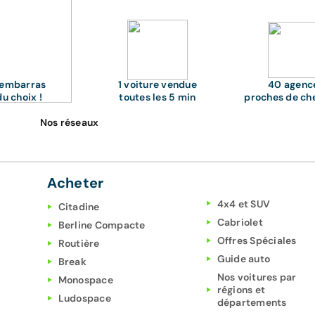
'embarras
1 voiture vendue
40 agenc
du choix !
toutes les 5 min
proches de ch
Nos réseaux
Acheter
4x4 et SUV
Citadine
Cabriolet
Berline Compacte
Offres Spéciales
Routière
Guide auto
Break
Nos voitures par
Monospace
régions et
Ludospace
départements