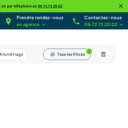
s
ou par téléphone au
09.72.72.20.02
Prendre rendez-vous
Contactez-nous
en agence
09 72 72 20 02
3
Tous les filtres
Kilométrage