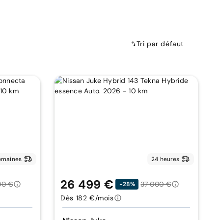
Tri par défaut
emaines
24 heures
26 499 €
00 €
37 000 €
-28%
Dès 182 €/mois