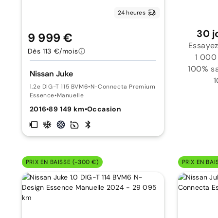
24 heures
30 j
9 999 €
Essayez
Dès 113 €/mois
1 000
100% sat
Nissan Juke
1
1.2e DIG-T 115 BVM6
•
N-Connecta Premium Creative Line
Essence
•
Manuelle
2016
•
89 149 km
•
Occasion
PRIX EN BAISSE (-300 €)
PRIX EN BAI