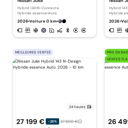
Nissan Juke
Nissan J
Hybrid 143
•
N-Connecta
Hybrid 143
Hybride essence
•
Auto.
Hybride e
2026
•
Voiture 0 km
•
2026
•
Voi
MEILLEURES VENTES
PRIX EN BAI
VENTES FLA
24 heures
27 199 €
26 49
37 800 €
-28%