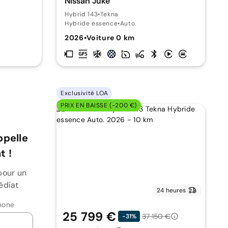
Nissan Juke
Hybrid 143
•
Tekna
Hybride essence
•
Auto.
2026
•
Voiture 0 km
Exclusivité LOA
PRIX EN BAISSE (-200 €)
ppelle
 !
pour un
édiat
24 heures
hone
25 799 €
37 150 €
-31%