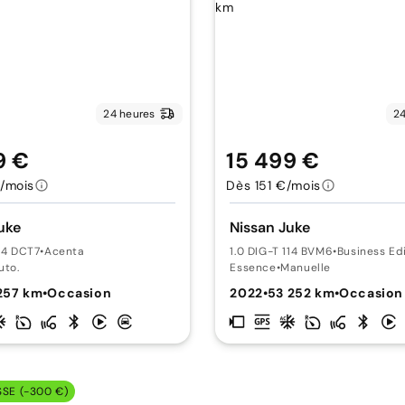
24 heures
24
9 €
15 499 €
/mois
Dès 151 €/mois
uke
Nissan Juke
114 DCT7
•
Acenta
1.0 DIG-T 114 BVM6
•
Business Ed
uto.
Essence
•
Manuelle
257 km
•
Occasion
2022
•
53 252 km
•
Occasion
SSE (-300 €)