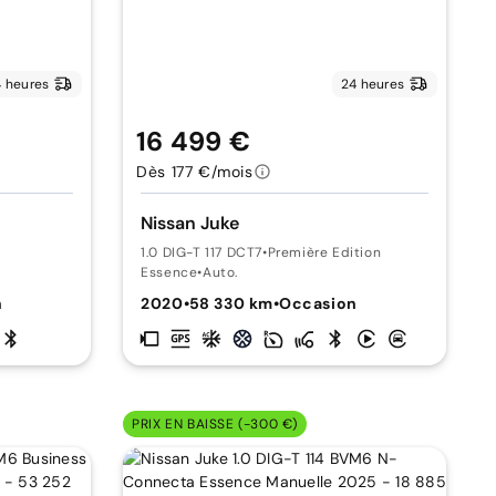
 heures
24 heures
16 499 €
Dès 177 €/mois
Nissan Juke
1.0 DIG-T 117 DCT7
•
Première Edition
Essence
•
Auto.
n
2020
•
58 330 km
•
Occasion
PRIX EN BAISSE (-300 €)