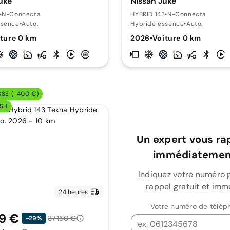
uke
Nissan Juke
•
N-Connecta
HYBRID 143
•
N-Connecta
ssence
•
Auto.
Hybride essence
•
Auto.
ture 0 km
2026
•
Voiture 0 km
SSE (-400 €)
SH
Un expert vous ra
immédiatement
Indiquez votre numéro 
rappel gratuit et imm
24 heures
Votre numéro de télép
9 €
37 150 €
-29%