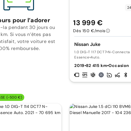
24
ours pour l’adorer
13 999 €
-la pendant 30 jours ou
Dès 150 €/mois
 km. Si vous n’êtes pas
isfait, votre voiture est
Nissan Juke
00% remboursée.
1.0 DIG-T 117 DCT7
•
N-Connecta
Essence
•
Auto.
2019
•
82 415 km
•
Occasion
SSE (-500 €)