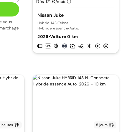
Dès 171 €/mois
Nissan Juke
e vous
Hybrid 143
•
Tekna
émarchage
Hybride essence
•
Auto.
2026
•
Voiture 0 km
 heures
5 jours