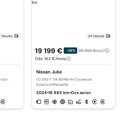
 heures
24 heures
19 199 €
28 550 €
neuf
-36%
Dès 143 €/mois
Nissan Juke
ition
1.0 DIG-T 114 BVM6
•
N-Connecta
Essence
•
Manuelle
2025
•
18 885 km
•
Occasion