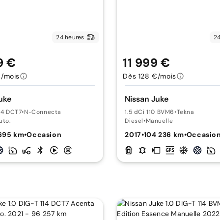
24 heures
24
9 €
11 999 €
€/mois
Dès 128 €/mois
uke
Nissan Juke
114 DCT7
•
N-Connecta
1.5 dCi 110 BVM6
•
Tekna
uto.
Diesel
•
Manuelle
695 km
•
Occasion
2017
•
104 236 km
•
Occasio