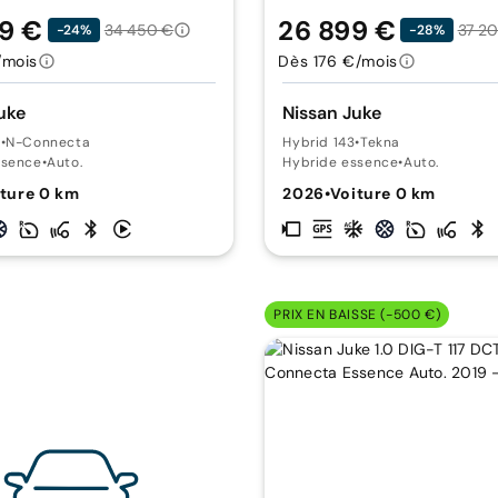
9 €
26 899 €
34 450 €
37 2
-24%
-28%
/mois
Dès 176 €/mois
uke
Nissan Juke
3
•
N-Connecta
Hybrid 143
•
Tekna
ssence
•
Auto.
Hybride essence
•
Auto.
ture 0 km
2026
•
Voiture 0 km
PRIX EN BAISSE (-500 €)