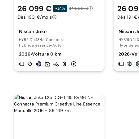
26 099 €
26 09
34 500 €
-24%
Dès 190 €/mois
Dès 191 €
Nissan Juke
Nissan J
HYBRID 143
•
N-Connecta
HYBRID 14
Hybride essence
•
Auto.
Hybride e
2026
•
Voiture 0 km
2026
•
Voi