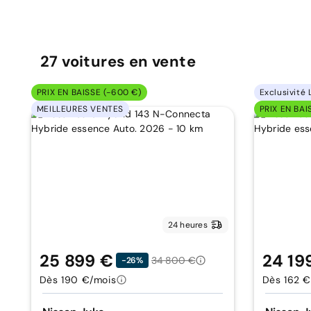
27
voitures
en vente
PRIX EN BAISSE (-600 €)
Exclusivité 
MEILLEURES VENTES
PRIX EN BAI
24 heures
25 899 €
24 19
34 800 €
-26%
Dès 190 €/mois
Dès 162 €