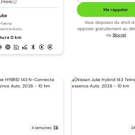
€/mois
Me rappeler
uke
Vous disposez du droit d
•
Tekna
opposer gratuitement au d
ssence
•
Auto.
via
Bloctel
ture 0 km
4 semaines
24