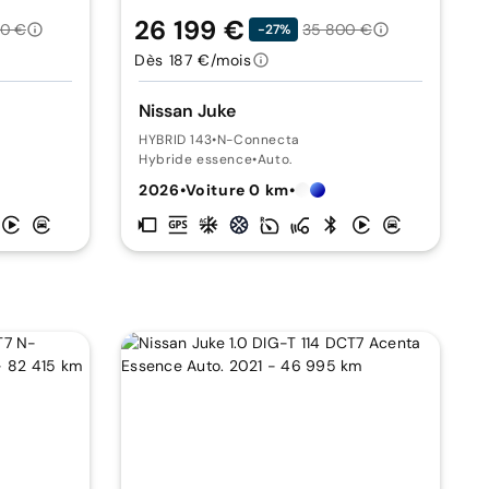
26 199 €
00 €
35 800 €
-27%
Dès 187 €/mois
Nissan Juke
HYBRID 143
•
N-Connecta
Hybride essence
•
Auto.
2026
•
Voiture 0 km
•