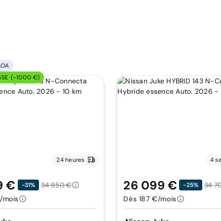
LOA
SSE (-1000 €)
24 heures
4 s
9 €
26 099 €
34 850 €
34 7
-31%
-25%
/mois
Dès 187 €/mois