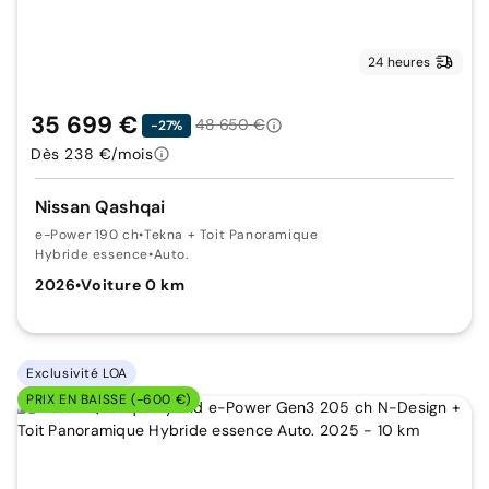
24 heures
35 699 €
48 650 €
-27%
Dès 238 €/mois
Nissan Qashqai
e-Power 190 ch
•
Tekna + Toit Panoramique
Hybride essence
•
Auto.
2026
•
Voiture 0 km
Exclusivité LOA
PRIX EN BAISSE (-600 €)