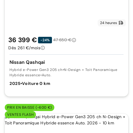
24 heures
36 399 €
47 650 €
-24%
Dès 261 €/mois
Nissan Qashqai
Hybrid e-Power Gen3 205 ch
•
N-Design + Toit Panoramique
Hybride essence
•
Auto.
2025
•
Voiture 0 km
PRIX EN BAISSE (-600 €)
VENTES FLASH