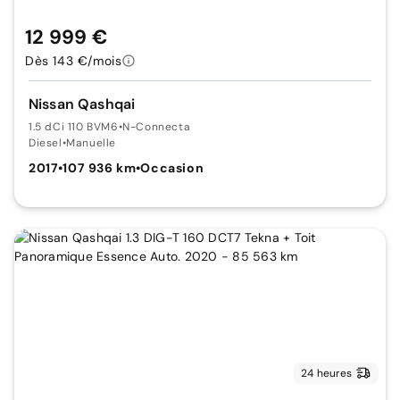
12 999 €
Dès 143 €/mois
Nissan Qashqai
1.5 dCi 110 BVM6
•
N-Connecta
Diesel
•
Manuelle
2017
•
107 936 km
•
Occasion
24 heures