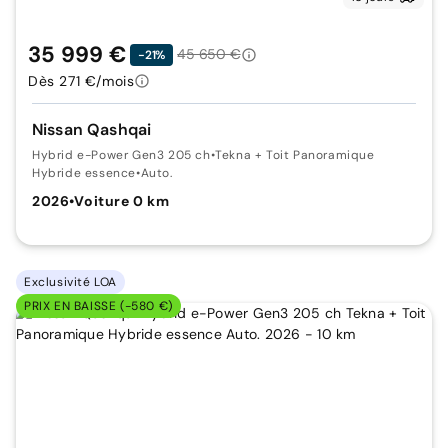
35 999 €
45 650 €
-21%
Dès 271 €/mois
Nissan Qashqai
Hybrid e-Power Gen3 205 ch
•
Tekna + Toit Panoramique
Hybride essence
•
Auto.
2026
•
Voiture 0 km
Exclusivité LOA
PRIX EN BAISSE (-580 €)