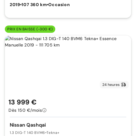
2019
•
107 360 km
•
Occasion
PRIX EN BAISSE (-300 €)
24 heures
13 999 €
Dès 150 €/mois
Nissan Qashqai
1.3 DIG-T 140 BVM6
•
Tekna+