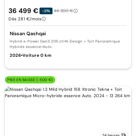
36 499 €
46 300 €
-21%
Dès 281 €/mois
Nissan Qashqai
Hybrid e-Power Gen3 205 ch
•
N-Design + Toit Panoramique
Hybride essence
•
Auto.
2026
•
Voiture 0 km
PRIX EN BAISSE (-500 €)
24 heures