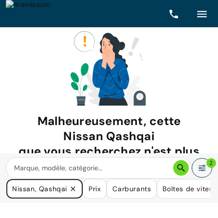
Malheureusement, cette
Nissan Qashqai
que vous recherchez n'est plus
disponible.
2
Nous avons de nombreuses voitures qui pourraient répondre
Nissan, Qashqai
Prix
Carburants
Boîtes de vitess
à vos besoins.