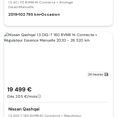
1.5 dCi 115 BVM6
•
N-Connecta + Attelage
Diesel
•
Manuelle
2019
•
102 795 km
•
Occasion
24 heures
19 499 €
Dès 205 €/mois
Nissan Qashqai
1.3 DIG-T 160 BVM6
•
N-Connecta + Régulateur