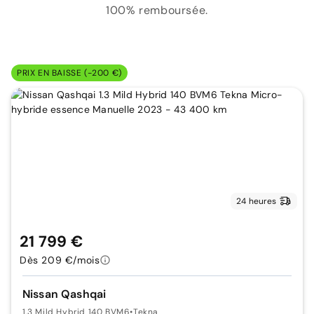
100% remboursée.
PRIX EN BAISSE (-200 €)
24 heures
21 799 €
Dès 209 €/mois
Nissan Qashqai
1.3 Mild Hybrid 140 BVM6
•
Tekna