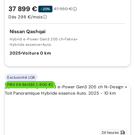
37 899 €
47 550 €
-20%
Dès 298 €/mois
Nissan Qashqai
Hybrid e-Power Gen3 205 ch
•
Tekna+
Hybride essence
•
Auto.
2025
•
Voiture 0 km
Exclusivité LOA
PRIX EN BAISSE (-900 €)
24 heures