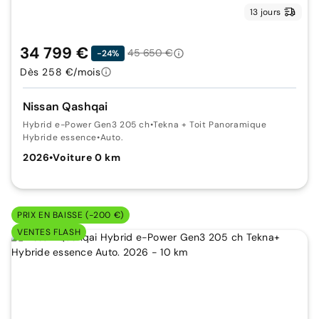
13 jours
34 799 €
45 650 €
-24%
Dès 258 €/mois
Nissan Qashqai
Hybrid e-Power Gen3 205 ch
•
Tekna + Toit Panoramique
Hybride essence
•
Auto.
2026
•
Voiture 0 km
PRIX EN BAISSE (-200 €)
VENTES FLASH