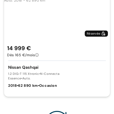
Réservée
14 999 €
Dès 165 €/mois
Nissan Qashqai
1.2 DIG-T 115 Xtronic
•
N-Connecta
Essence
•
Auto.
2018
•
62 890 km
•
Occasion