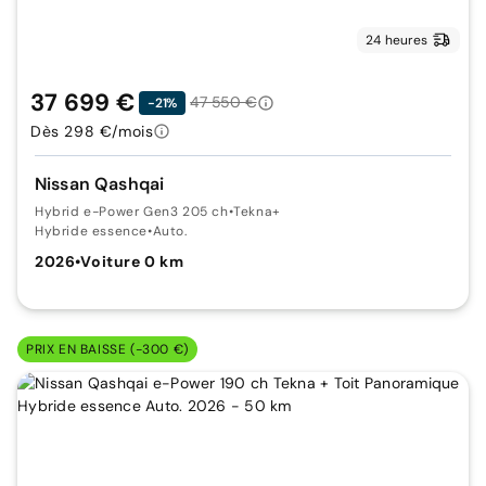
24 heures
37 699 €
47 550 €
-21%
Dès 298 €/mois
Nissan Qashqai
Hybrid e-Power Gen3 205 ch
•
Tekna+
Hybride essence
•
Auto.
2026
•
Voiture 0 km
PRIX EN BAISSE (-300 €)