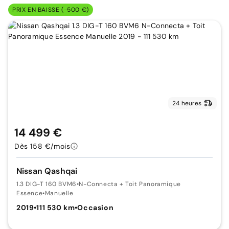
PRIX EN BAISSE (-500 €)
24 heures
14 499 €
Dès 158 €/mois
Nissan Qashqai
1.3 DIG-T 160 BVM6
•
N-Connecta + Toit Panoramique
Essence
•
Manuelle
2019
•
111 530 km
•
Occasion