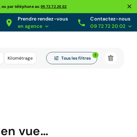
s
ou par téléphone au
09.72.72.20.02
Prendre rendez-vous
Contactez-nous
en agence
09 72 72 20 02
3
Tous les filtres
e
Kilométrage
 en vue…