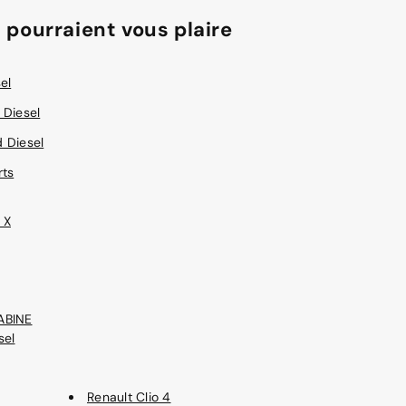
 pourraient vous plaire
el
 Diesel
 Diesel
rts
 X
ABINE
sel
Renault Clio 4