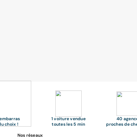
'embarras
1 voiture vendue
40 agenc
du choix !
toutes les 5 min
proches de ch
Nos réseaux