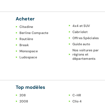
Acheter
4x4 et SUV
Citadine
Cabriolet
Berline Compacte
Offres Spéciales
Routière
Guide auto
Break
Nos voitures par
Monospace
régions et
Ludospace
départements
Top modèles
208
C-HR
2008
Clio 4