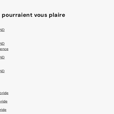
 pourraient vous plaire
AND
AND
sence
AND
AND
bride
ride
ride