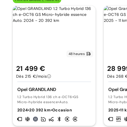
48 heures
21 499 €
28 99
Dès 215 €/mois
Dès 268 
Opel GRANDLAND
Opel Gr
1.2 Turbo Hybrid 136 ch e-DCT6
•
GS
1.2 Turbo 
Micro-hybride essence
•
Auto.
Micro-hyb
2024
•
20 392 km
•
Occasion
2025
•
11 