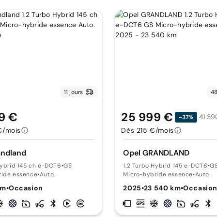
11 jours
48
9 €
25 999 €
41 39
-37%
€/mois
Dès 215 €/mois
andland
Opel GRANDLAND
Hybrid 145 ch e-DCT6
•
GS
1.2 Turbo Hybrid 145 e-DCT6
•
G
ride essence
•
Auto.
Micro-hybride essence
•
Auto.
km
•
Occasion
2025
•
23 540 km
•
Occasio