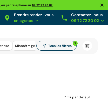
s
ou par téléphone au
09.72.72.20.02
Prendre rendez-vous
Contactez-nous
en agence
09 72 72 20 02
3
Tous les filtres
itesse
Kilométrage
Tri par défaut