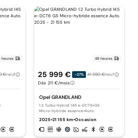
 heures
48 heures
25 999 €
0 €
neuf
41 390 €
neuf
-37%
Dès 211 €/mois
Opel GRANDLAND
S
1.2 Turbo Hybrid 145 e-DCT6
•
GS
Micro-hybride essence
•
Auto.
n
2025
•
21 155 km
•
Occasion