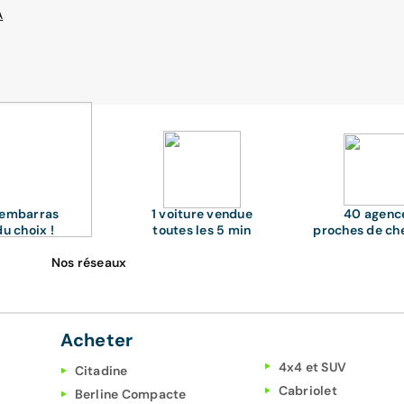
A
'embarras
1 voiture vendue
40 agenc
du choix !
toutes les 5 min
proches de ch
Nos réseaux
Acheter
4x4 et SUV
Citadine
Cabriolet
Berline Compacte