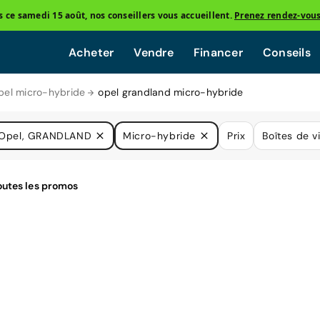
ce samedi 15 août, nos conseillers vous accueillent.
Prenez rendez-vou
Acheter
Vendre
Financer
Conseils
pel micro-hybride
opel grandland micro-hybride
Opel, GRANDLAND
Micro-hybride
Prix
Boîtes de v