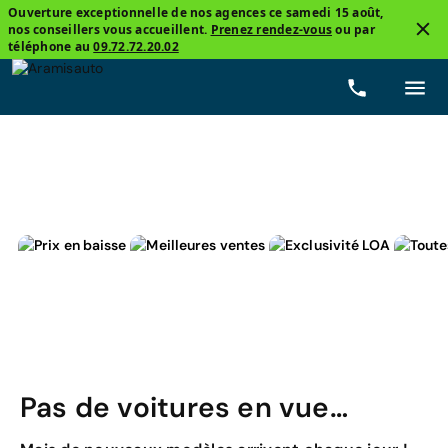
Ouverture exceptionnelle de nos agences ce samedi 15 août,
nos conseillers vous accueillent.
Prenez rendez-vous
ou par
3
téléphone au
09.72.72.20.02
Peugeot, 2008
Allure Pack Surequipee
Prix
Ca
Pas de voitures en vue…