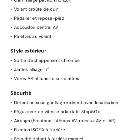
Garnissage pavillon horizon
GPS
Volant croûte de cuir
Pédalier et repose-pied
Accoudoir central AV
Palettes au volant
Style extérieur
Sortie d'échappement chromée
Jantes alliage 17"
Vitres AR et lunette surteintées
Sécurité
Detection sous gonflage indirect avec localisation
Régulateur de vitesse adaptatif Stop&Go
Airbags (Frontaux, latéraux AV, rideaux AV et AR)
Fixation ISOFIX à l'arrière
Sécurité enfant à l'arrière manuel