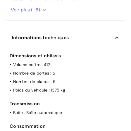
Essuie-vitre avant avec capteur de pluie
Voir plus (+6)
Visiopark 1 : Caméra de recul avec restitution sur
l'écran tactile d'une vue arrière 180°, et d'une vue de
dessus de l'environnement arrière du véhicule
Projecteurs LED
Informations techniques
Contrôle électronique de trajectoire ESP
Verrouillage automatique des ouvrants en roulant
Dimensions et châssis
Airbag passager avant déconnectable manuellement
Volume coffre
: 412 L
Nombre de portes
: 5
Nombre de places
: 5
Poids du véhicule
: 1375 kg
Transmission
Boite
: Boîte automatique
Consommation