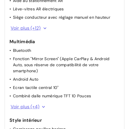
Aide au stationnement AR
Lève-vitres AR électriques
Siège conducteur avec réglage manuel en hauteur
Accès et Démarrage Mains Libres
Voir plus (+12)
Caméra de recul
Multimédia
Climatisation automatique bi-zone
Bluetooth
Projecteurs réglables manuellement
Fonction "Mirror Screen" (Apple CarPlay & Android
Siège conducteur avec réglage lombaire
Auto, sous réserve de compatibilité de votre
Siège passager réglable en hauteur
smartphone)
Appui-tête AV réglable
Android Auto
Radar de recul
Ecran tactile central 10"
Climatisation automatique
Combiné dalle numérique TFT 10 Pouces
Miroir de courtoisie occultable sans éclairage
Apple Carplay
Voir plus (+4)
Siège passager à réglage mécanique
Système de navigation
Rétroviseurs extérieurs rabattables électriquement
Style intérieur
4 haut-parleurs