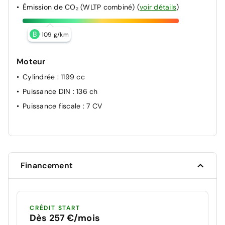
Émission de CO₂ (WLTP combiné)
(
voir détails
)
B
109 g/km
Moteur
Cylindrée
: 1199 cc
Puissance DIN
: 136 ch
Puissance fiscale
: 7 CV
Financement
CRÉDIT START
Dès 257 €/mois