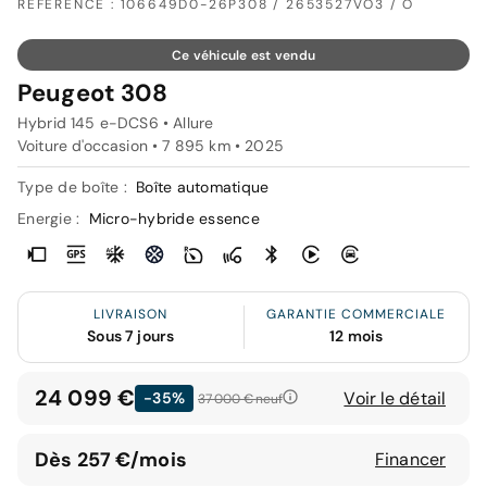
RÉFÉRENCE : 106649D0-26P308 / 2653527VO3 / O
Ce véhicule est vendu
Peugeot 308
Hybrid 145 e-DCS6 • Allure
Voiture d'occasion • 7 895 km • 2025
Type de boîte :
Boîte automatique
Energie :
Micro-hybride essence
LIVRAISON
GARANTIE COMMERCIALE
Sous 7 jours
12 mois
24 099 €
Voir le détail
-35%
37 000 €
neuf
Dès 257 €/mois
Financer