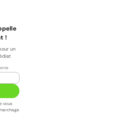
ppelle
 !
pour un
édiat
hone
e vous
émarchage