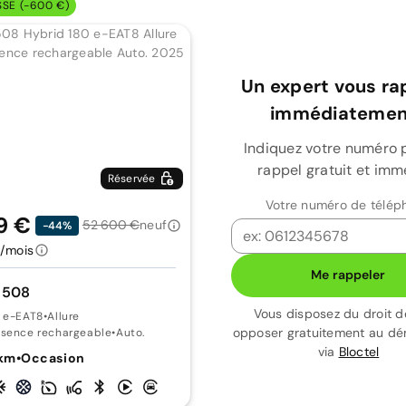
SSE (-600 €)
Un expert vous ra
immédiatement
Indiquez votre numéro 
rappel gratuit et imm
Réservée
Votre numéro de télép
9 €
52 600 €
neuf
-44%
/mois
Me rappeler
 508
Vous disposez du droit d
0 e-EAT8
•
Allure
opposer gratuitement au d
ssence rechargeable
•
Auto.
via
Bloctel
 km
•
Occasion