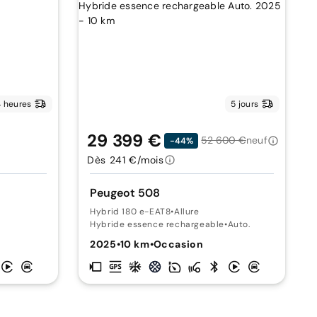
 heures
5 jours
29 399 €
52 600 €
neuf
-44%
Dès 241 €/mois
Peugeot 508
Hybrid 180 e-EAT8
•
Allure
Hybride essence rechargeable
•
Auto.
n
2025
•
10 km
•
Occasion