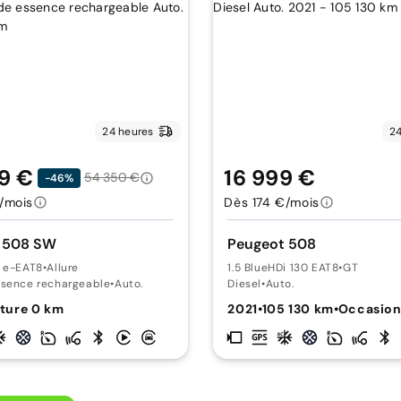
24 heures
24
9 €
16 999 €
54 350 €
-46%
/mois
Dès 174 €/mois
 508 SW
Peugeot 508
0 e-EAT8
•
Allure
1.5 BlueHDi 130 EAT8
•
GT
ssence rechargeable
•
Auto.
Diesel
•
Auto.
ture 0 km
2021
•
105 130 km
•
Occasio