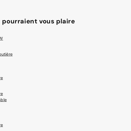
 pourraient vous plaire
SW
utière
re
re
able
re