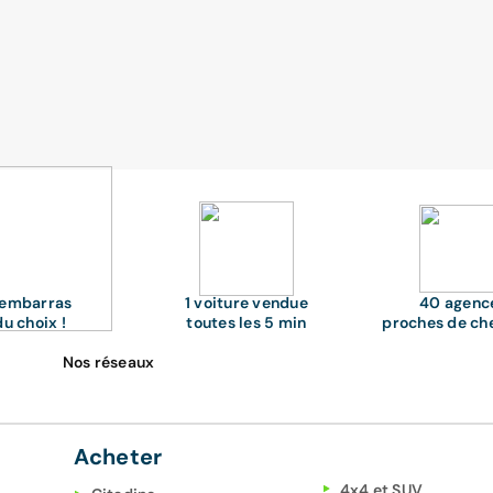
'embarras
1 voiture vendue
40 agenc
du choix !
toutes les 5 min
proches de ch
Nos réseaux
Acheter
4x4 et SUV