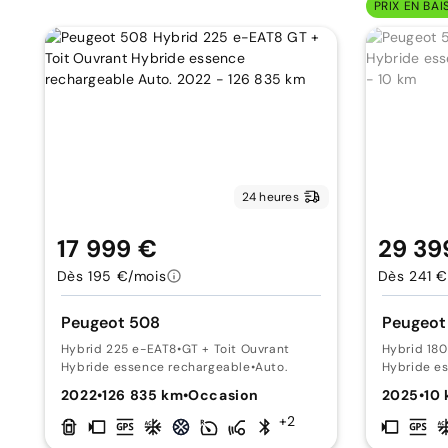
PRIX EN BAI
24 heures
17 999 €
29 39
Dès 195 €/mois
Dès 241 €
Peugeot 508
Peugeot
Hybrid 225 e-EAT8
•
GT + Toit Ouvrant
Hybrid 18
Hybride essence rechargeable
•
Auto.
Hybride e
2022
•
126 835 km
•
Occasion
2025
•
10
+2