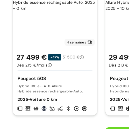
4 semaines
27 499 €
29 49
51 500 €
-47%
Dès 215 €/mois
Dès 213 €
Peugeot 508
Peugeot
Hybrid 180 e-EAT8
•
Allure
Hybrid 18
Hybride essence rechargeable
•
Auto.
Hybride e
2025
•
Voiture 0 km
2025
•
Voi