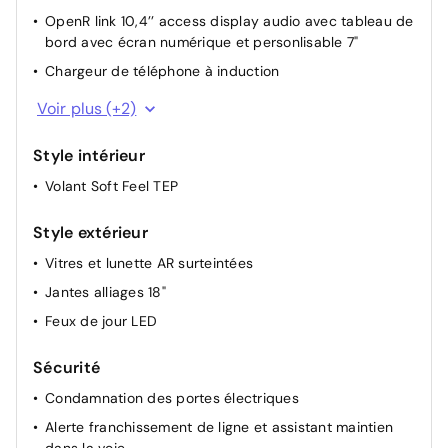
OpenR link 10,4’’ access display audio avec tableau de
Carte accès et démarrage mains libres
bord avec écran numérique et personlisable 7"
Climatisation automatique
Chargeur de téléphone à induction
Airbag passager déconnectable
Tableau de bord avec écran numérique et
Voir plus (+2)
Rétroviseurs extérieurs électriques dégivrants
personnalisable 10"
Volant chauffant
Apple Carplay
Style intérieur
Frein de parking assisté automatique avec Auto hold
Volant Soft Feel TEP
Style extérieur
Vitres et lunette AR surteintées
Jantes alliages 18"
Feux de jour LED
Sécurité
Condamnation des portes électriques
Alerte franchissement de ligne et assistant maintien