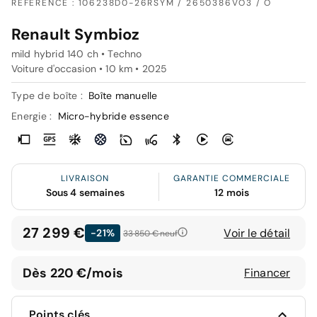
RÉFÉRENCE : 106238D0-26RSYM / 2650386VO3 / O
Renault Symbioz
mild hybrid 140 ch • Techno
Voiture d'occasion • 10 km • 2025
Type de boîte :
Boîte manuelle
Energie :
Micro-hybride essence
LIVRAISON
GARANTIE COMMERCIALE
Sous 4 semaines
12 mois
27 299 €
Voir le détail
-21%
33 850 €
neuf
Dès 220 €/mois
Financer
Points clés