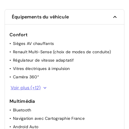
Équipements du véhicule
Confort
Sièges AV chauffants
Renault Multi-Sense (choix de modes de conduite)
Régulateur de vitesse adaptatif
Vitres électriques à impulsion
Caméra 360°
Caméra de recul
Voir plus (+12)
Accoudoir central avec rangement
Multimédia
Indicateur de changement de vitesse
Bluetooth
Lève-vitres AV électriques (impulsionnel conducteur)
Navigation avec Cartographie France
Lunette arrière chauffante
Android Auto
Radar de recul