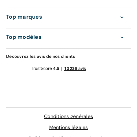
Aramisauto vous livre à l'adresse de votre choix
GRAVAGE + TAPIS
partout en France métropolitaine (hors Corse). Plus
168 €
besoin de vous déplacer, un chauffeur
Top marques
Découvrez également nos contrats d'entretien
professionnel conduira votre nouvelle voiture
tout compris de 36 à 60 mois :
jusqu'à vous.
Gravage des vitres
Top modèles
4 sur-tapis sur mesure
Entretien de votre véhicule
Délai de livraison à domicile : 4 semaines
Extension de garantie pièces et main d'œuvre
valable dans le réseau constructeur (Europe)
Découvrez les avis de nos clients
Assistance 0km, 24h/24 et 7j/7 (dépannage,
LE MEILLEUR RAPPORT QUALITÉ-PRIX
remorquage et véhicule de prêt)
Livraison en agence
178 €
En savoir plus
Bon à savoir :
La livraison est gratuite à l'agence
de Melun
Agence de livraison
Conditions générales
Choisissez une agence
Mentions légales