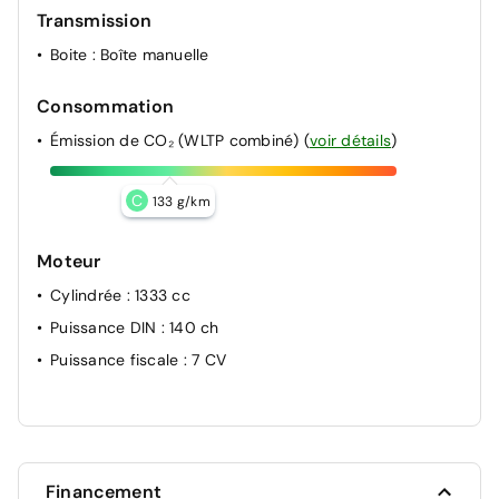
ABS (Anti-blocage des roues)
Transmission
Pack Safety : avertisseur d'angle mort et prévention de
Boite
: Boîte manuelle
sortie de voie en cas de dépassement, avertisseur de
sortie de stationnement en marche arrière avec
Consommation
freinage d'urgence automatiquesortie sécurisée des
occupants"
Émission de CO₂ (WLTP combiné)
(
voir détails
)
C
133 g/km
Moteur
Cylindrée
: 1333 cc
Puissance DIN
: 140 ch
Puissance fiscale
: 7 CV
Financement