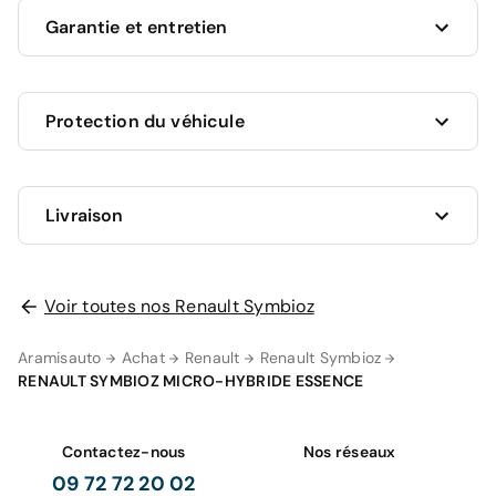
Garantie et entretien
Ce véhicule est sous garantie commerciale de 12
Protection du véhicule
mois à compter de la date de livraison.
La garantie de votre véhicule peut être prolongée
jusqu'a 5 ans. Rapprochez-vous de votre conseiller
en
Livraison
AUCUNE PROTECTION
agence
ou appelez-nous au
09 72 72 20 02
pour plus
0 €
d'informations.
Je n'ai pas encore choisi
Votre garantie 12 mois comprend
Voir toutes nos Renault Symbioz
GRAVAGE SEUL
98 €
Aramisauto
Achat
Renault
Renault Symbioz
Zéro frais d'entretien pendant 12 mois ou 15
RENAULT SYMBIOZ MICRO-HYBRIDE ESSENCE
000 km sur les pièces d'usures et les
LA SOLUTION LA PLUS PRATIQUE
consommables (
voir détails
).
Livraison à domicile
Gravage des vitres
La prise en charge des pièces et mains
248 €
Contactez-nous
Nos réseaux
d'oeuvre (
voir détails
).
09 72 72 20 02
Valable dans le réseau constructeur (Europe)