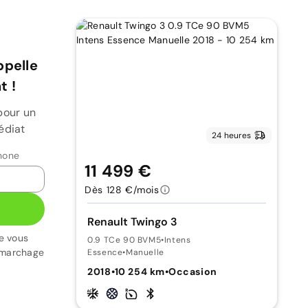
ppelle
 !
pour un
édiat
24 heures
hone
11 499 €
Dès 128 €/mois
Renault Twingo 3
e vous
0.9 TCe 90 BVM5
•
Intens
émarchage
Essence
•
Manuelle
2018
•
10 254 km
•
Occasion