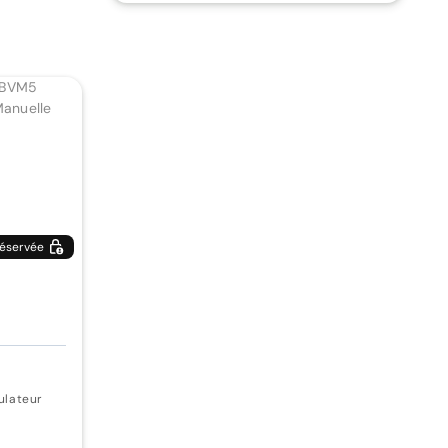
éservée
ulateur