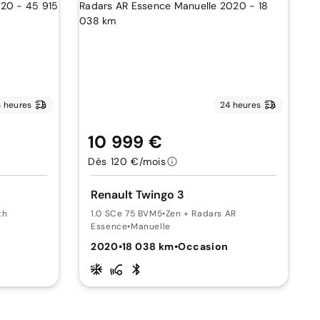
 heures
24 heures
10 999 €
Dès 120 €/mois
Renault Twingo 3
th
1.0 SCe 75 BVM5
•
Zen + Radars AR
Essence
•
Manuelle
2020
•
18 038 km
•
Occasion