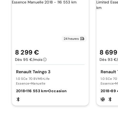
24 heures
8 299 €
8 699
Dès 95 €/mois
Dès 93 €
Renault Twingo 3
Renault 
1.0 SCe 70 BVM5
•
Life
1.0 SCe 7
Essence
•
Manuelle
Essence
•
M
2018
•
116 553 km
•
Occasion
2018
•
89 