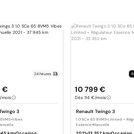
24 heures
R
9 €
10 799 €
/mois
Dès 114 €/mois
Twingo 3
Renault Twingo 3
5 BVM5
•
Vibes
1.0 SCe 65 BVM5
•
Limited + Rég
anuelle
Essence
•
Manuelle
945 km
•
Occasion
2021
•
33 352 km
•
Occasion