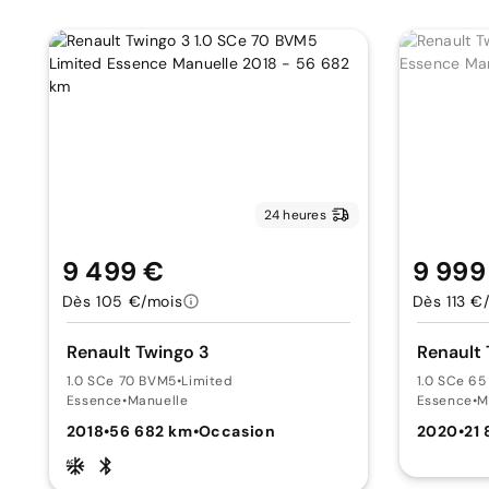
24 heures
9 499 €
9 999
Dès 105 €/mois
Dès 113 €
Renault Twingo 3
Renault 
1.0 SCe 70 BVM5
•
Limited
1.0 SCe 6
Essence
•
Manuelle
Essence
•
M
2018
•
56 682 km
•
Occasion
2020
•
21