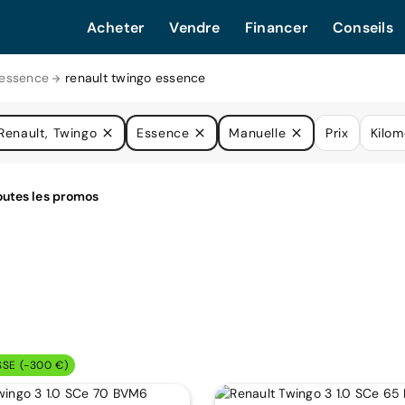
Acheter
Vendre
Financer
Conseils
 essence
renault twingo essence
Renault, Twingo
Essence
Manuelle
Prix
Kilom
SSE (-300 €)