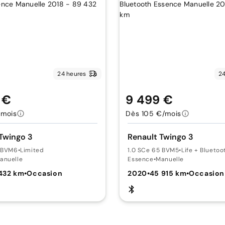
24 heures
24
 €
9 499 €
/mois
Dès 105 €/mois
Twingo 3
Renault Twingo 3
0 BVM6
•
Limited
1.0 SCe 65 BVM5
•
Life + Bluetoo
anuelle
Essence
•
Manuelle
432 km
•
Occasion
2020
•
45 915 km
•
Occasion