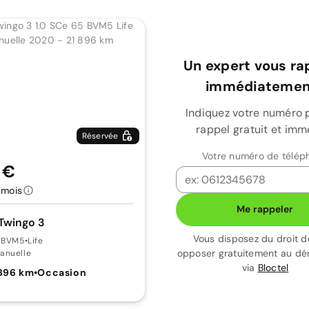
Un expert vous ra
immédiatement
Indiquez votre numéro 
rappel gratuit et imm
Réservée
Votre numéro de télép
 €
/mois
Me rappeler
Twingo 3
Vous disposez du droit d
5 BVM5
•
Life
opposer gratuitement au d
anuelle
via
Bloctel
 896 km
•
Occasion