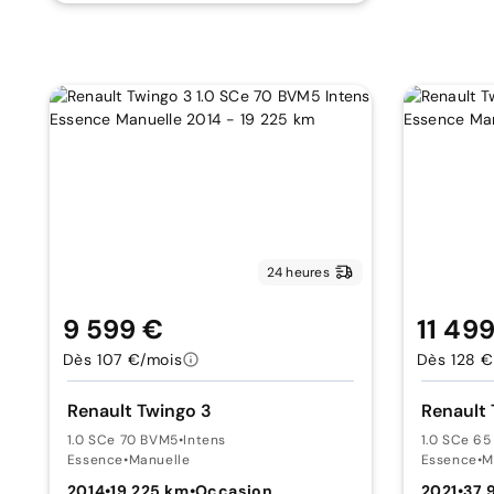
24 heures
9 599 €
11 49
Dès 107 €/mois
Dès 128 €
Renault Twingo 3
Renault 
1.0 SCe 70 BVM5
•
Intens
1.0 SCe 6
Essence
•
Manuelle
Essence
•
M
2014
•
19 225 km
•
Occasion
2021
•
37 