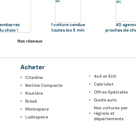
'embarras
1 voiture vendue
40 agenc
du choix !
toutes les 5 min
proches de ch
Nos réseaux
Acheter
4x4 et SUV
Citadine
Cabriolet
Berline Compacte
Offres Spéciales
Routière
Guide auto
Break
Nos voitures par
Monospace
régions et
Ludospace
départements